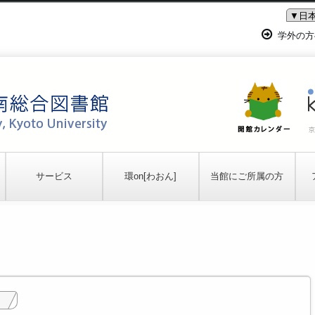
学外の方
サービス
環on[わおん]
当館にご所属の方
開館·サービス時間
ご案内
ご案内
貸出·返却·更新·予約
環on映画会
図書館の利用登録
de]
郵送貸出
相互利用(資料取り寄せ·訪
資料のコピー
図書の購入(学内限定)