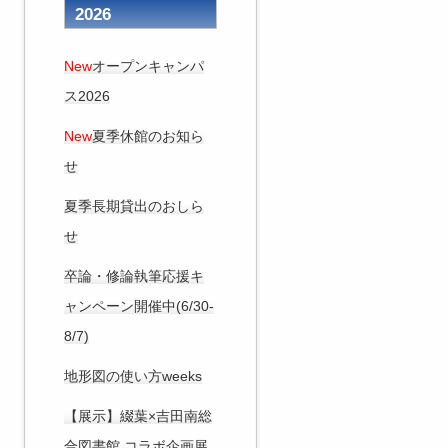
2026
New
オープンキャンパ
ス2026
New
夏季休館のお知ら
せ
夏季長期貸出のおしら
せ
卒論・修論執筆応援キ
ャンペーン開催中(6/30-
8/7)
地形図の使い方weeks
【展示】綴葉×吉田南総
合図書館 コラボ企画展