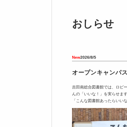
京大吉田南総合図書館 Twitter
フロアマップ
館報「KALIN」
図書分類表
おしらせ
SUGGESTION[投書箱]
コレクション
図書館の活動
統計
New
2026/8/5
特別図書
オープンキャンパス2
吉田南総合図書館では、ロビ
んの「いいな！」を実らせま
「こんな図書館あったらいい