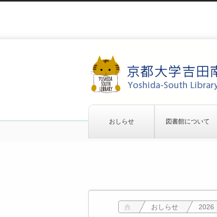
おしらせ
図書館について
おしらせ
沿革
初めてご利用の方へ
諸規程
卒論・修論執筆応援キャンペーン
利用案内[Library Gui
オープンキャンパス
館報「かりん」
おしらせ
2026