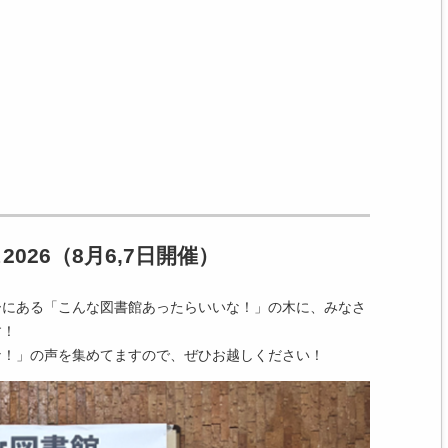
レファレンスサービス
英語学習
貴重書のご利用
ライブラリー・コモンズのご利用
学位論文の閲覧
研究室資料のご利用
人間・環境学研究科修士課程過去の入試問題
026（8月6,7日開催）
相互利用[ILL]
ーにある「こんな図書館あったらいいな！」の木に、みなさ
国立国会図書館デジタル化資料送信サービス
す！
な！」の声を集めてますので、ぜひお越しください！
学生購入希望資料の申込
無線LAN
学外の方のご利用