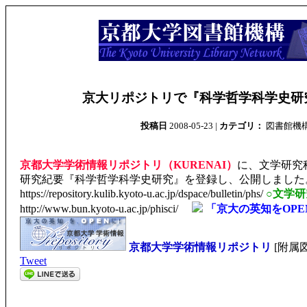
京大リポジトリで『科学哲学科学史研
投稿日
2008-05-23 |
カテゴリ：
図書館機
京都大学学術情報リポジトリ（KURENAI）
に、文学研究
研究紀要『科学哲学科学史研究』を登録し、公開しまし
https://repository.kulib.kyoto-u.ac.jp/dspace/bulletin/phs/
○文学
http://www.bun.kyoto-u.ac.jp/phisci/
「京大の英知をOPE
京都大学学術情報リポジトリ
[附属
Tweet