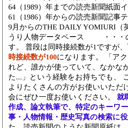
64（1989）年までの読売新聞紙面
61（1986）年からの読売新聞記事テ
9月からのTHE DAILY YOMIUR
うり人物データベース ・・・
す。 普段は同時接続数が1ですが
時接続数が100
になります。 「ア
れど、誰かが使っていて、なかな
た...」という経験をお持ちでも、
よりたくさんの方がお使いいただけ
会にぜひ一度お使いください。
就
作成、論文執筆で、特定のキーワ
事・人物情報・歴史写真の検索に
た、読売新聞のような新聞原紙は