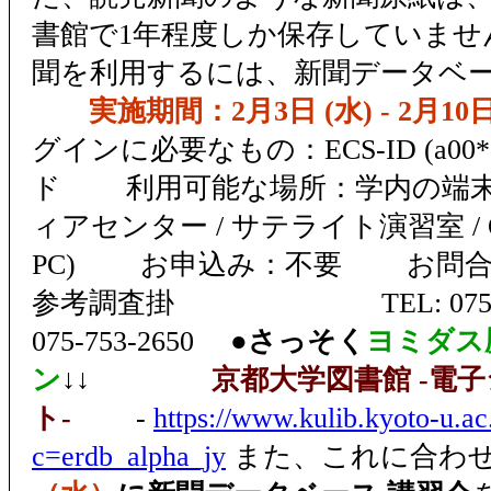
書館で1年程度しか保存していませ
聞を利用するには、新聞データベ
実施期間：2月3日 (水) - 2月10日
グインに必要なもの：ECS-ID (a00*
ド 利用可能な場所：学内の端末 (
ィアセンター / サテライト演習室 / O
PC) お申込み：不要 お問合
参考調査掛 TEL: 075-753-2
075-753-2650 ●
さっそく
ヨミダス
ン
↓↓
京都大学図書館 -電
ト-
-
https://www.kulib.kyoto-u.ac
c=erdb_alpha_jy
また、これに合わ