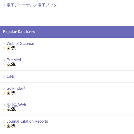
電子ジャーナル／電子ブック
Popular Databases
Web of Science
PubMed
CiNii
®
SciFinder
医中誌Web
Journal Citation Reports