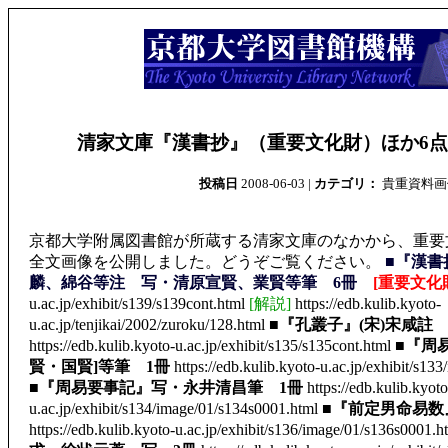
清家文庫『漢書抄』（重要文化財）ほか6
投稿日
2008-06-03 |
カテゴリ：
貴重資料画
京都大学附属図書館が所蔵する清家文庫のなかから、重要
全文画像を公開しました。どうぞご覧ください。
■『漢書
麟、綿谷等注 写・清原宣賢、業賢等筆 6冊
[重要文化
u.ac.jp/exhibit/s139/s139cont.html
[解説]
https://edb.kulib.kyoto-
u.ac.jp/tenjikai/2002/zuroku/128.html
■『孔叢子』(宋)宋咸註
https://edb.kulib.kyoto-u.ac.jp/exhibit/s135/s135cont.html
■『周
賢・国賢]等筆 1冊
https://edb.kulib.kyoto-u.ac.jp/exhibit/s13
■『周易要事記』写・永井清昌筆 1冊
https://edb.kulib.kyoto
u.ac.jp/exhibit/s134/image/01/s134s0001.html
■『前定男命易数
https://edb.kulib.kyoto-u.ac.jp/exhibit/s136/image/01/s136s0001.