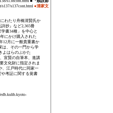
/s138/s138cont.html
■『類説節
bit/s137/s137cont.html
●清家文
3年間にわたり舟橋清賢氏か
抄』など2,365冊
学書34種」を中心と
正5)年にかけ購入された
)年12月に一般貴重書か
家は、その一門から学
きよはらのぶかた
られ、宣賢の自筆本、進講
に重要文化財に指定されま
や、江戸時代に同家一
実や考証に関する覚書
/edb.kulib.kyoto-