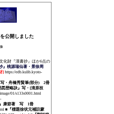
点を公開しました
像
文化財『漢書抄』ほか6点の
抄』桃源瑞仙著・景徐周
財]
https://edb.kulib.kyoto-
 写・舟橋秀賢筆(部分) 2冊
易図歴略訣』写・[清原枝
3/image/01/s133s0001.html
-
』康節著 写 1冊
html
■『標題徐状元補註蒙