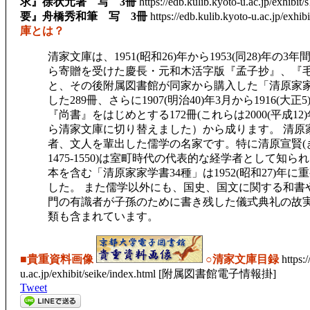
求』徐状元著 写 3冊
https://edb.kulib.kyoto-u.ac.jp/exhibit
要』舟橋秀和筆 写 3冊
https://edb.kulib.kyoto-u.ac.jp/exhi
庫とは？
清家文庫は、1951(昭和26)年から1953(同28)年の
ら寄贈を受けた慶長・元和木活字版『孟子抄』、『毛詩
と、その後附属図書館が同家から購入した「清原家家
した289冊、さらに1907(明治40)年3月から1916(大
『尚書』をはじめとする172冊(これらは2000(平成12
ら清家文庫に切り替えました）から成ります。 清原
者、文人を輩出した儒学の名家です。特に清原宣賢(
1475-1550)は室町時代の代表的な経学者として知
本を含む「清原家家学書34種」は1952(昭和27)年
した。 また儒学以外にも、国史、国文に関する和書
門の有識者が子孫のために書き残した儀式典礼の故
類も含まれています。
■貴重資料画像
○清家文庫目録
https:/
u.ac.jp/exhibit/seike/index.html [附属図書館電子情報掛]
Tweet