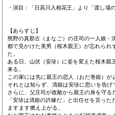
・演目：「日高川入相花王」より「渡し場
【あらすじ】
熊野の真那古（まなご）の庄司の一人娘・
都で見かけた美男（桜木親王）が忘れられ
た。
ある日、山伏（安珍）に姿を変えた桜木親
来る。
この家には先に親王の恋人（おだ巻姫）が
それとは知らず、清姫は安珍に思いを告げ
さらに、父庄司が政敵から親王の身を守る
「安珍は清姫の許嫁だ」と出任せを言った
ますます燃え上がる。