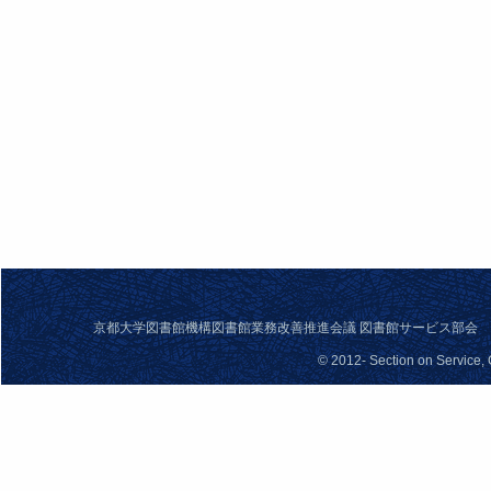
京都大学図書館機構図書館業務改善推進会議 図書館サービス部会 問合せ先： se
© 2012- Section on Service,