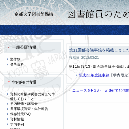
一般公開情報
第11回部会議事録を掲載しまし
投稿日:
2012/03/21
製作物
参考資料
第11回(3/13) 部会議事録を掲載
平成23年度議事録
【学内限定
学内向け情報
«
ニュースをRSS・Twitterで配
資料の水損や災害に備えて準
備しておくこと
学内研修・講演会
書庫環境調査・集計報告
保存対策FAQ
資材情報
学内事例