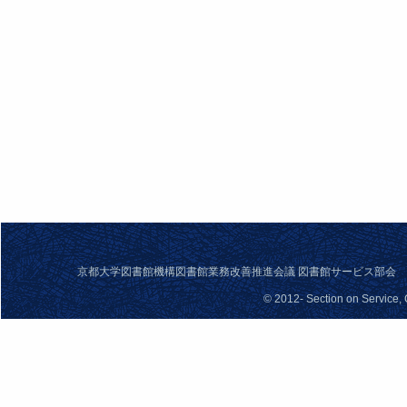
京都大学図書館機構図書館業務改善推進会議 図書館サービス部会 問合せ先： se
© 2012- Section on Service,