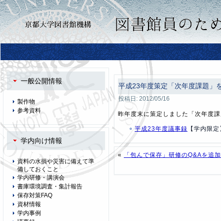
一般公開情報
平成23年度策定「次年度課題」
投稿日:
2012/05/16
製作物
参考資料
昨年度末に策定しました「次年度課
平成23年度議事録
【学内限定
学内向け情報
«
「包んで保存」研修のQ&Aを追
資料の水損や災害に備えて準
備しておくこと
学内研修・講演会
書庫環境調査・集計報告
保存対策FAQ
資材情報
学内事例