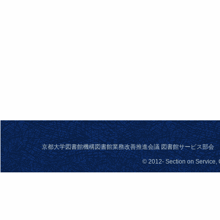
京都大学図書館機構図書館業務改善推進会議 図書館サービス部会 問合せ先： se
© 2012- Section on Service,