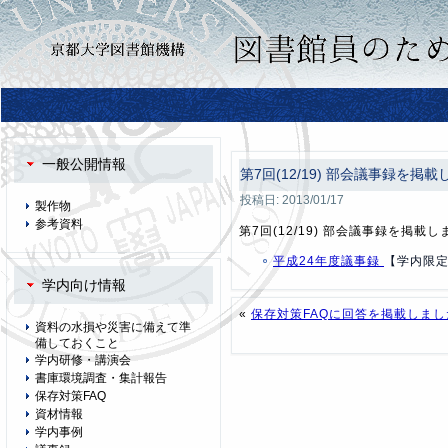
一般公開情報
第7回(12/19) 部会議事録を掲
投稿日:
2013/01/17
製作物
参考資料
第7回(12/19) 部会議事録を掲載
平成24年度議事録
【学内限
学内向け情報
«
保存対策FAQに回答を掲載しまし
資料の水損や災害に備えて準
備しておくこと
学内研修・講演会
書庫環境調査・集計報告
保存対策FAQ
資材情報
学内事例