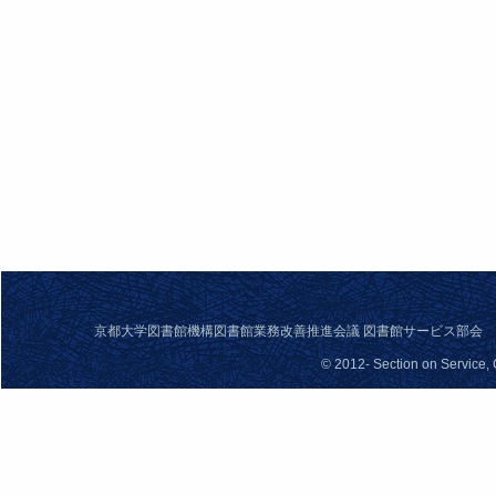
京都大学図書館機構図書館業務改善推進会議 図書館サービス部会 問合せ先： se
© 2012- Section on Service,