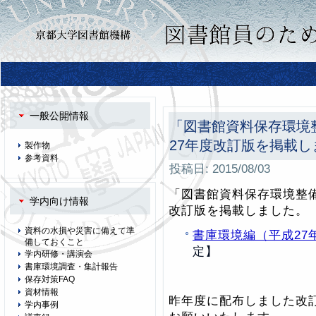
一般公開情報
「図書館資料保存環境
27年度改訂版を掲載し
製作物
参考資料
投稿日:
2015/08/03
「図書館資料保存環境整
学内向け情報
改訂版を掲載しました。
資料の水損や災害に備えて準
書庫環境編（平成27
備しておくこと
定】
学内研修・講演会
書庫環境調査・集計報告
保存対策FAQ
資材情報
昨年度に配布しました改訂
学内事例