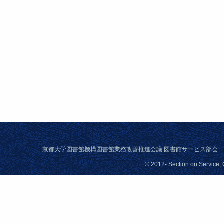
京都大学図書館機構図書館業務改善推進会議 図書館サービス部会 問合せ先： se
© 2012- Section on Service,