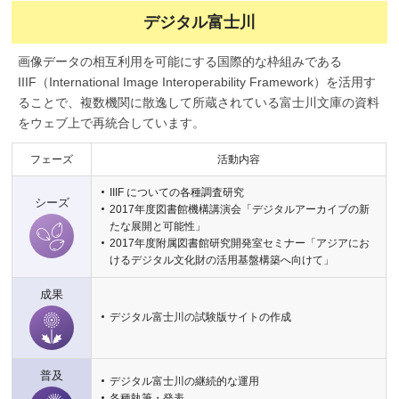
デジタル富士川
画像データの相互利用を可能にする国際的な枠組みである
IIIF（International Image Interoperability Framework）を活用す
ることで、複数機関に散逸して所蔵されている富士川文庫の資料
をウェブ上で再統合しています。
フェーズ
活動内容
IIIF についての各種調査研究
シーズ
2017年度図書館機構講演会「デジタルアーカイブの新
たな展開と可能性」
2017年度附属図書館研究開発室セミナー「アジアにお
けるデジタル文化財の活用基盤構築へ向けて」
成果
デジタル富士川の試験版サイトの作成
普及
デジタル富士川の継続的な運用
各種執筆・発表