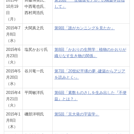
2015年
齊藤博英氏、
第10回「「生循環モデル」の構築を目指
10月19
中西竜也氏、
して」
日
西村周浩氏
（月）
2015年7
大関真之氏
第9回「誰がカンニングを見たか」
月8日
（水）
2015年6
塩尻かおり氏
第8回「かおりの生態学 : 植物のかおりが
月23日
織りなす生き物の関係」
（火）
2015年5
谷川竜一氏
第7回「20世紀平壌の夢 -建築からアジア
月20日
を読みとく-」
（水）
2015年4
平岡敏洋氏
第6回「素数ものさしを生み出した『不便
月21日
益』とは？」
（火）
2015年1
磯部洋明氏
第5回「京大発の宇宙学」
月8日
（木）