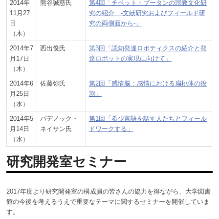
2014年
熊谷誠慈氏
第4回「チベット・ブータンの宗教文化研
11月27
究の紹介 -文献研究およびフィールド研
日
究の両側面から-」
（木）
2014年7
西出俊氏
第3回「認知発達ロボティクスの紹介と発
月17日
達ロボットの実現に向けて」
（木）
2014年6
佐藤弥氏
第2回「感情脳：感情における扁桃体の役
月25日
割」
（水）
2014年5
バデノック・
第1回「希少言語を話す人たちとフィール
月14日
ネイサン氏
ドワークする」
（水）
研究開発室セミナー
2017年度より研究開発室の構成員の皆さんの協力を得ながら、大学図書
館の今後を考えるうえで重要なテーマに関するセミナーを開催していま
す。