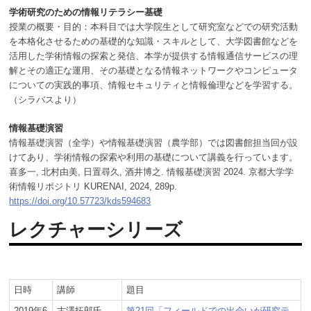
学術研究のための情報リテラシー基礎
授業の概要・目的：本科目では大学院生として研究室などでの研究活動
を本格化させるための基礎的な知識・スキルとして、大学図書館などを
活用した学術情報の探索と発信、本学が提供する情報通信サービスの理
解とその適正な運用、その基礎となる情報ネットワークやコンピュータ
についての実践的事項、情報セキュリティと情報倫理などを学習する。
（シラバスより）
情報基礎演習
情報基礎演習（全学）や情報基礎演習（農学部）では図書館担当回が設
けてあり、学術情報の探索や利用の基礎について講義を行っています。
喜多一, 北村由美, 日置尋久, 酒井博之. 情報基礎演習 2024. 京都大学学
術情報リポジトリ KURENAI, 2024, 289p.
https://doi.org/10.57723/kds594683
レクチャーシリーズ
日時
講師
題目
2019年6
古澤拓郎氏
第21回「フィールドでの出会いが研究テ