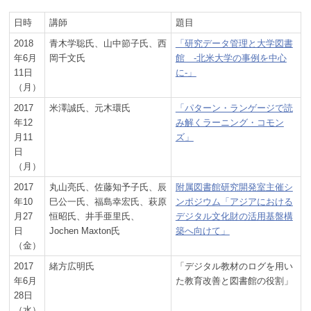
日時
講師
題目
2018
青木学聡氏、山中節子氏、西
「研究データ管理と大学図書
年6月
岡千文氏
館 -北米大学の事例を中心
11日
に-」
（月）
2017
米澤誠氏、元木環氏
「パターン・ランゲージで読
年12
み解くラーニング・コモン
月11
ズ」
日
（月）
2017
丸山亮氏、佐藤知予子氏、辰
附属図書館研究開発室主催シ
年10
巳公一氏、福島幸宏氏、萩原
ンポジウム「アジアにおける
月27
恒昭氏、井手亜里氏、
デジタル文化財の活用基盤構
日
Jochen Maxton氏
築へ向けて」
（金）
2017
緒方広明氏
「デジタル教材のログを用い
年6月
た教育改善と図書館の役割」
28日
（水）