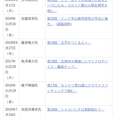
月17日
ーマになる：ゴカイと暦の人類生態学を
（月）
例に」
2018年
佐藤直実氏
第20回「インド学仏教学研究の手法と魅
11月16
力」
（
講義資料
）
日
（金）
2018年6
藤原敬介氏
第19回「文字をつくる人々」
月27日
（水）
2017年
鳥澤勇介氏
第18回「生体内を模倣したマイクロデバ
11月28
イス：臓器チップ」
日
（火）
2016年
榎戸輝揚氏
第17回「カミナリ雲の謎にクラウドファ
11月18
ンディングで挑む」
日
（金）
2016年7
加賀谷勝史氏
第16回「シャコパンチは無鉄砲か？」
月19日