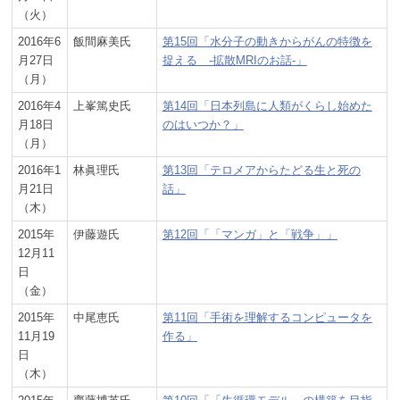
（火）
2016年6
飯間麻美氏
第15回「水分子の動きからがんの特徴を
月27日
捉える -拡散MRIのお話-」
（月）
2016年4
上峯篤史氏
第14回「日本列島に人類がくらし始めた
月18日
のはいつか？」
（月）
2016年1
林眞理氏
第13回「テロメアからたどる生と死の
月21日
話」
（木）
2015年
伊藤遊氏
第12回「「マンガ」と「戦争」」
12月11
日
（金）
2015年
中尾恵氏
第11回「手術を理解するコンピュータを
11月19
作る」
日
（木）