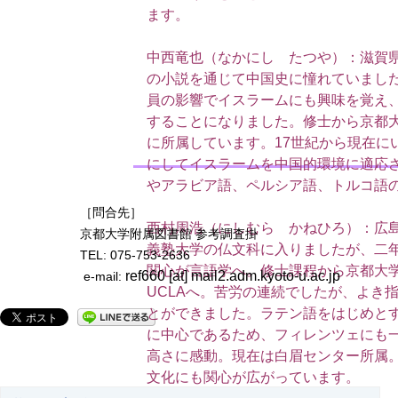
ます
。
中西
竜也
（なかにし たつや）：
滋賀
の小説を通じて中国史に憧れていまし
員の影響でイスラームにも興味を覚え
することになりました。修士から京都
に所属しています。
17
世紀から現在に
にしてイスラームを中国的環境に適応
やアラビア語、ペルシア語、トルコ語
［問合先］
西村周
浩
（にしむら かねひろ）：
広
京都大学附属図書館 参考調査掛
義塾大学の仏文科に入りましたが、二
TEL: 075-753-2636
関心が言語学へ。修士課程から京都大
ref660 [at] mail2.adm.kyoto-u.ac.jp
e-mail:
UCLA
へ。苦労の連続でしたが、よき
とができました。ラテン語をはじめと
に中心であるため、フィレンツェにも
高さに感動。現在は白眉センター所属
文化にも関心が広がっています
。