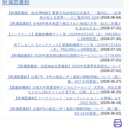
附属図書館
【附属図書館・総合博物館】重要文化財指定記念展示「『建内記』―自筆
本が伝える世界―」のご案内(9/2-10/4)
(2026-08-04)
【附属図書館】令和8年熊本地震で被災された地域の大学・短大に所属さ
れるみなさまへ
(2026-07-31)
【メンテナンス】図書館機構サイト等（2026年8月14日（金） PM12時か
ら1時間程度）
(2026-07-30)
終了しました【メンテナンス】図書館機構サイト等（2026年7月16日
（木） PM12時から1時間程度）
(2026-07-15)
【附属図書館】2026年度前期試験対応期間のサービスについて(7/9-8/5)
(2026-07-01)
【附属図書館・吉田南総合図書館】2026年度夏季長期貸出について
(2026-07-01)
【附属図書館】台風7号・8号の接近に伴う最新の開館情報について（第二
報：6/27 9:30更新）
(2026-06-27)
【図書館機構】京都大学貴重資料デジタルアーカイブ : 大惣本、河合文庫
などから166タイトルを電子化・公開しました
(2026-06-25)
【附属図書館】トークイベント「わかっていいとも！」を開催します
（6/22-6/26）
(2026-06-19)
【附属図書館】台風6号の接近に伴う最新の開館情報について（第二報：
6/2 14:50更新）
(2026-06-02)