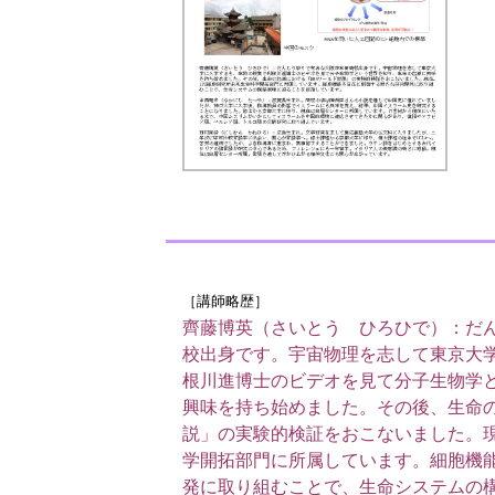
［講師略歴］
齊藤博
英
（さいとう ひろひで）：
だ
校出身です。宇宙物理を志して東京大
根川進博士のビデオを見て分子生物学
興味を持ち始めました。その後、生命
説」の実験的検証をおこないました。
学開拓部門に所属しています。細胞機
発に取り組むことで、生命システムの