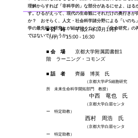
理解からすれば「非科学的」な部分があるにせよ
、はる
す。ひるがえって、現代の生命観にそれだけの奥行きが
か
？
おそらく
、人文・社会科学諸分野による「いのち
学の最先端の研究とが結び付くことで、「生命研究」の
■
日 時
平成27年10月19日
ではないでしょうか。
（月） 15:00 - 16:30
■
会 場
京都大学附属図書館1
階 ラーニング・コモンズ
■
話 者
齊藤 博英 氏
（京都大学iPS細胞研究
所 未来生命科学開拓部門 教授）
中西 竜也 氏
（京都大学白眉センタ
ー 特定助教）
西村 周浩 氏
（京都大学白眉センタ
ー 特定助教）