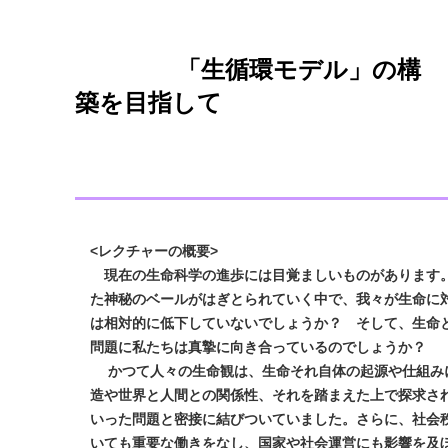
「生循環モデル」の構
築を目指して
<レクチャーの概要>
現在の生命科学の進歩には目覚ましいものがあります
た神秘の
ベールがはぎとられていく中で、我々が生命に
は相対的に低下して
いないでしょうか
？
そして
、生命
問題に私たちは真摯に向き合っているのでしょうか？
かつて
人々の生命観は、生命それ自体の起源や仕組み
造や世界と
人間との関係性、それを踏まえた上で探求さ
いった問題と密接に結びついて
いました。さらに、社会
いても重要な働きをなし、国家や社会
運営にも影響を及