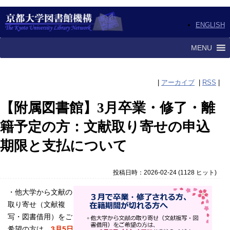
ENGLISH
MENU
|
アーカイブ
|
RSS
|
【附属図書館】3月卒業・修了・離
籍予定の方：文献取り寄せの申込
期限と支払について
投稿日時：2026-02-24
(
1128 ヒット
)
・他大学から文献の
取り寄せ（文献複
写・図書借用）をご
希望の方は、
3月5日