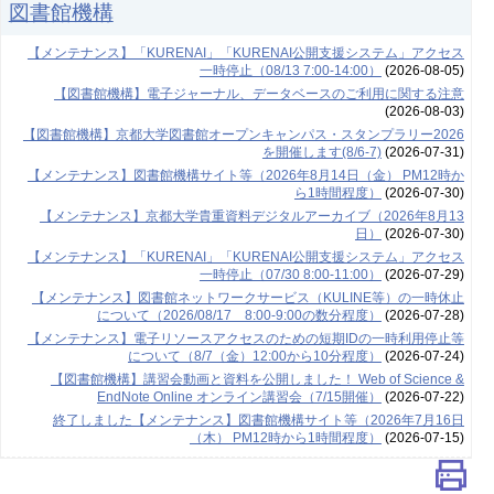
図書館機構
【メンテナンス】「KURENAI」「KURENAI公開支援システム」アクセス
一時停止（08/13 7:00-14:00）
(2026-08-05)
【図書館機構】電子ジャーナル、データベースのご利用に関する注意
(2026-08-03)
【図書館機構】京都大学図書館オープンキャンパス・スタンプラリー2026
を開催します(8/6-7)
(2026-07-31)
【メンテナンス】図書館機構サイト等（2026年8月14日（金） PM12時か
ら1時間程度）
(2026-07-30)
【メンテナンス】京都大学貴重資料デジタルアーカイブ（2026年8月13
日）
(2026-07-30)
【メンテナンス】「KURENAI」「KURENAI公開支援システム」アクセス
一時停止（07/30 8:00-11:00）
(2026-07-29)
【メンテナンス】図書館ネットワークサービス（KULINE等）の一時休止
について（2026/08/17 8:00-9:00の数分程度）
(2026-07-28)
【メンテナンス】電子リソースアクセスのための短期IDの一時利用停止等
について（8/7（金）12:00から10分程度）
(2026-07-24)
【図書館機構】講習会動画と資料を公開しました！ Web of Science &
EndNote Online オンライン講習会（7/15開催）
(2026-07-22)
終了しました【メンテナンス】図書館機構サイト等（2026年7月16日
（木） PM12時から1時間程度）
(2026-07-15)