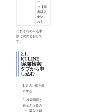
ー
⇒【図
書購入
申込
み】
それぞれの申込手
順は次のとおりで
す。
2.1.
KULINE
[蔵書検索]
タブから申
し込む
KULINE
を表
示する
検索画面が
表示されるの
で、購入依頼