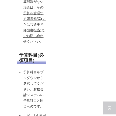
算部署がない
場合は、その
予算を管理す
る図書館/室(ま
たは共通事務
部図書担当)ま
でお問い合わ
せください。
予算科目(必
須項目)
予算科目をプ
ルダウンから
選択してくだ
さい。財務会
計システムの
予算科目と同
じものです。
上記「1.4.使用