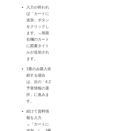
入力が終われ
ば「カートに
追加」ボタン
をクリックし
ます。→画面
右欄のカート
に図書タイト
ルが追加され
ます。
1冊のみ購入依
頼する場合
は、次の「4.2.
予算情報の選
択」に進みま
す。
続けて資料情
報を入力
→「カートに
追加」し、2冊