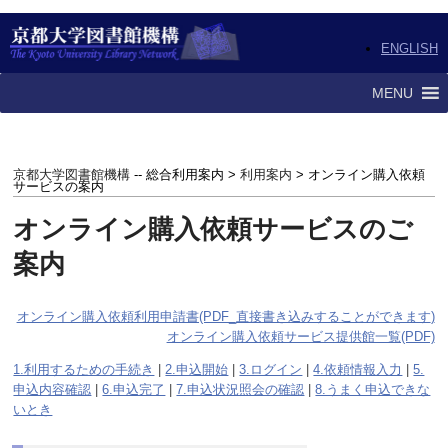
ENGLISH
MENU
京都大学図書館機構
-- 総合利用案内 >
利用案内
> オンライン購入依頼
サービスの案内
オンライン購入依頼サービスのご
案内
オンライン購入依頼利用申請書(PDF_
直接書き込みすることができます
)
オンライン購入依頼サービス提供館一覧(PDF)
1.利用するための手続き
|
2.申込開始
|
3.ログイン
|
4.依頼情報入力
|
5.
申込内容確認
|
6.申込完了
|
7.申込状況照会の確認
|
8.うまく申込できな
いとき