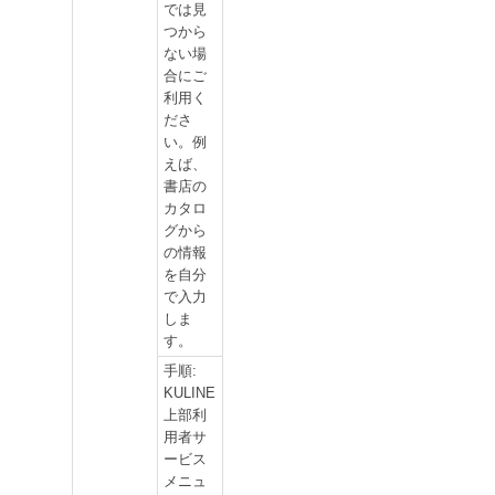
では見
つから
ない場
合にご
利用く
ださ
い。例
えば、
書店の
カタロ
グから
の情報
を自分
で入力
しま
す。
手順:
KULINE
上部利
用者サ
ービス
メニュ