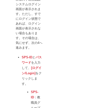
システムログイン
画面が表示されま
す。ただし、すで
にログイン状態で
あれば、ログイン
画面が表示されな
い場合もありま
す。その場合は、
気にせず、次の4へ
進みます。
SPS-ID
と
パス
ワード
を入力
して、
[ログイ
ン/Login]
をク
リックしま
す。
SPS-
ID
：教
職員グ
ループ