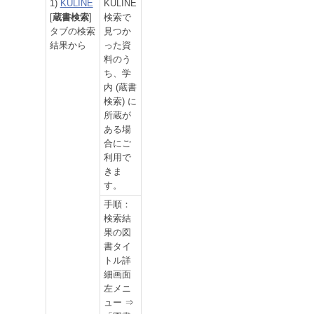
1)
KULINE
KULINE
[
蔵書検索
]
検索で
タブの検索
見つか
結果から
った資
料のう
ち、学
内 (蔵書
検索) に
所蔵が
ある場
合にご
利用で
きま
す。
手順：
検索結
果の図
書タイ
トル詳
細画面
左メニ
ュー ⇒