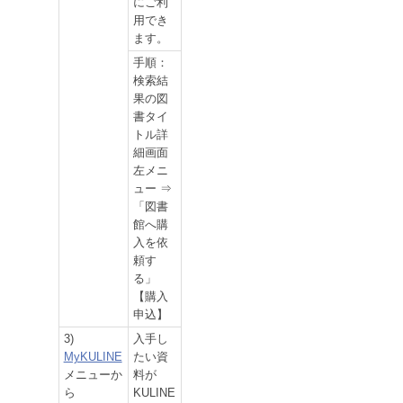
にご利
用でき
ます。
手順：
検索結
果の図
書タイ
トル詳
細画面
左メニ
ュー ⇒
「図書
館へ購
入を依
頼す
る」
【購入
申込】
3)
入手し
MyKULINE
たい資
メニューか
料が
ら
KULINE