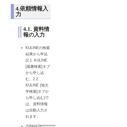
4.依頼情報入
力
4.1. 資料情
報の入力
KULINEの検索
結果から申込
(2.1. KULINE
[蔵書検索]タブ
から申し込
む、2.2.
KULINE [他大
学検索]タブか
ら申し込む)で
は、資料情報
は自動入力さ
れます。
ISBN(978**********