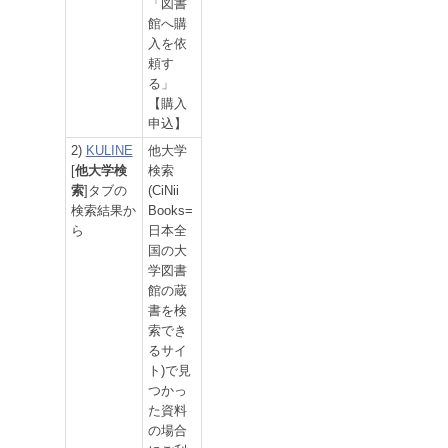
「図書
館へ購
入を依
頼す
る」
【購入
申込】
2)
KULINE
他大学
[
他大学検
検索
索
]タブの
(CiNii
検索結果か
Books=
ら
日本全
国の大
学図書
館の蔵
書を検
索でき
るサイ
ト)で見
つかっ
た資料
の場合