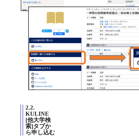
2.2.
KULINE
[他大学検
索]タブか
ら申し込む