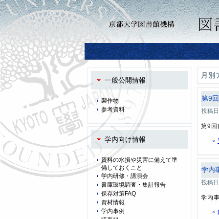
月別
一般公開情報
第9回
製作物
参考資料
投稿日
第9回
学内向け情報
資料の水損や災害に備えて準
備しておくこと
学内
学内研修・講演会
投稿日
書庫環境調査・集計報告
保存対策FAQ
学内事
資材情報
学内事例