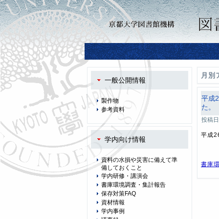
月別
一般公開情報
平成
製作物
た。
参考資料
投稿日
平成
学内向け情報
資料の水損や災害に備えて準
書庫
備しておくこと
学内研修・講演会
書庫環境調査・集計報告
保存対策FAQ
資材情報
学内事例