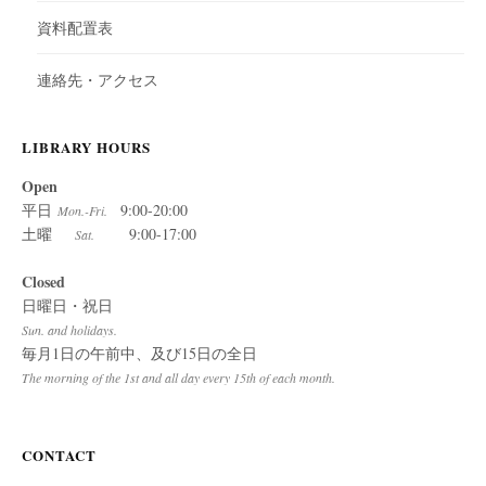
資料配置表
連絡先・アクセス
LIBRARY HOURS
Open
平日
9:00-20:00
Mon.-Fri.
土曜
9:00-17:00
Sat.
Closed
日曜日・祝日
Sun. and holidays.
毎月1日の午前中、及び15日の全日
The morning of the 1st and all day every 15th of each month.
CONTACT