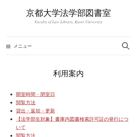
コ
京都大学法学部図書室
ン
テ
Faculty of Law Library, Kyoto University
ン
ツ
検
索:
へ
メニュー
ス
キ
ッ
利用案内
プ
開室時間・閉室日
閲覧方法
貸出・返却・更新
【法学部生対象】書庫内図書検索許可証の発行につ
いて
閲覧方法