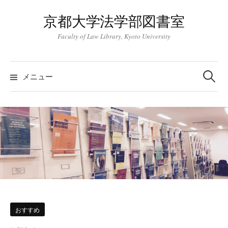
コ
京都大学法学部図書室
ン
テ
Faculty of Law Library, Kyoto University
ン
ツ
検
索:
へ
メニュー
ス
キ
ッ
プ
おすすめ