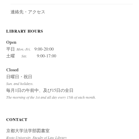
連絡先・アクセス
LIBRARY HOURS
Open
平日
9:00-20:00
Mon.-Fri.
土曜
9:00-17:00
Sat.
Closed
日曜日・祝日
Sun. and holidays.
毎月1日の午前中、及び15日の全日
The morning of the 1st and all day every 15th of each month.
CONTACT
京都大学法学部図書室
Kyoto University, Faculty of Law Library