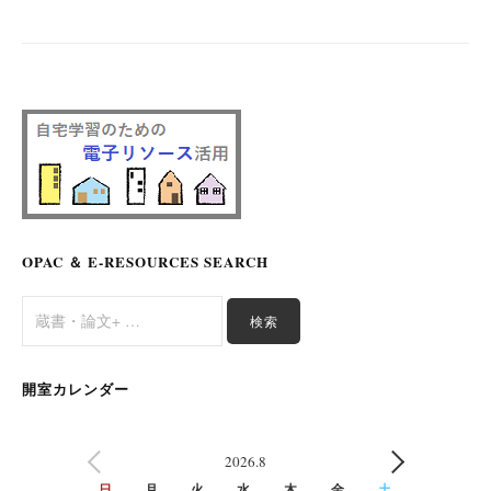
ペ
ー
ジ
送
り
OPAC ＆ E-RESOURCES SEARCH
開室カレンダー
2026.8
PREV
NEXT
日
月
火
水
木
金
土