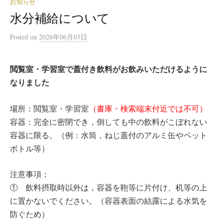
お知らせ
水分補給について
Posted
on
2026年06月03日
閲覧室・学習室で蓋付き飲料がお飲みいただけるように
なりました
場所：閲覧室・学習室
（書庫・検索端末付近では不可）
容器：完全に密閉でき，倒しても中の飲料がこぼれない
容器に限る。（例：水筒，ねじ蓋付のアルミ缶やペット
ボトル等）
注意事項：
① 飲料摂取時以外は，容器を鞄等に片付け、机等の上
に置かないでください。（容器表面の結露による水気を
防ぐため）