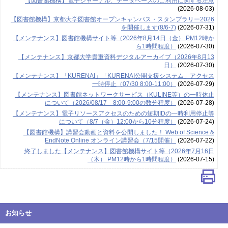
【図書館機構】電子ジャーナル、データベースのご利用に関する注意
(2026-08-03)
【図書館機構】京都大学図書館オープンキャンパス・スタンプラリー2026
を開催します(8/6-7)
(2026-07-31)
【メンテナンス】図書館機構サイト等（2026年8月14日（金） PM12時か
ら1時間程度）
(2026-07-30)
【メンテナンス】京都大学貴重資料デジタルアーカイブ（2026年8月13
日）
(2026-07-30)
【メンテナンス】「KURENAI」「KURENAI公開支援システム」アクセス
一時停止（07/30 8:00-11:00）
(2026-07-29)
【メンテナンス】図書館ネットワークサービス（KULINE等）の一時休止
について（2026/08/17 8:00-9:00の数分程度）
(2026-07-28)
【メンテナンス】電子リソースアクセスのための短期IDの一時利用停止等
について（8/7（金）12:00から10分程度）
(2026-07-24)
【図書館機構】講習会動画と資料を公開しました！ Web of Science &
EndNote Online オンライン講習会（7/15開催）
(2026-07-22)
終了しました【メンテナンス】図書館機構サイト等（2026年7月16日
（木） PM12時から1時間程度）
(2026-07-15)
お知らせ