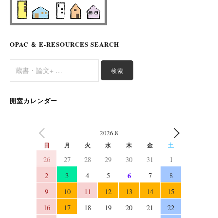
OPAC ＆ E-RESOURCES SEARCH
開室カレンダー
2026.8
PREV
NEXT
日
月
火
水
木
金
土
26
27
28
29
30
31
1
6
2
3
4
5
7
8
9
10
11
12
13
14
15
16
17
18
19
20
21
22