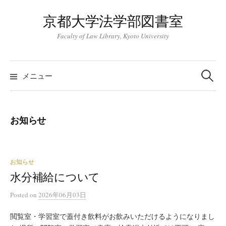
コ
京都大学法学部図書室
ン
テ
Faculty of Law Library, Kyoto University
ン
ツ
検
索:
へ
メニュー
ス
キ
ッ
お知らせ
プ
お知らせ
水分補給について
Posted
on
2026年06月03日
閲覧室・学習室で蓋付き飲料がお飲みいただけるようになりまし