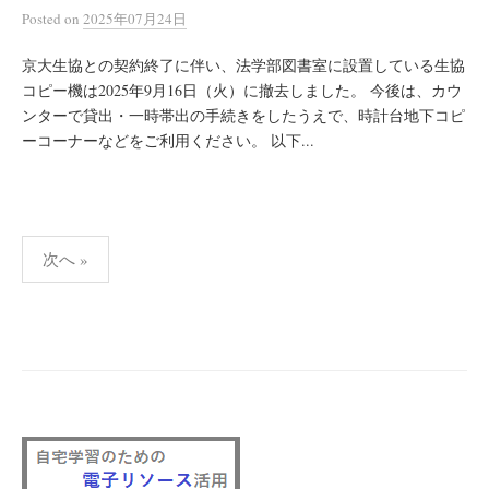
Posted
on
2025年07月24日
京大生協との契約終了に伴い、法学部図書室に設置している生協
コピー機は2025年9月16日（火）に撤去しました。 今後は、カウ
ンターで貸出・一時帯出の手続きをしたうえで、時計台地下コピ
ーコーナーなどをご利用ください。 以下...
投
次へ »
稿
の
ペ
ー
ジ
送
り