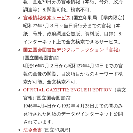
報、直近30日分の官報情報（本紙、号外、政府
調達等）を閲覧可能。検索不可。
官報情報検索サービス
[国立印刷局]【学内限定】
昭和22年5月３日～当日発行分までの官報（本
紙、号外、政府調達公告版、資料版、目録）を
インターネット上で全文検索できるサービス。
国立国会図書館デジタルコレクション『官報』
[国立国会図書館]
明治16年7月２日から昭和27年4月30日までの官
報の画像の閲覧、目次項目からのキーワード検
索が可能。全文検索不可。
OFFICIAL GAZETTE; ENGLISH EDITION
（英文
官報) [国立国会図書館]
1946年4月4日から1952年４月28日までの間のみ
発行された同紙のデータがインターネット公開
されています。
法令全書
[国立印刷局]