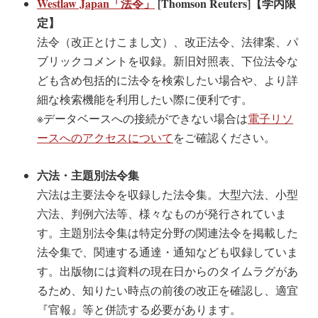
Westlaw Japan「法令」
[Thomson Reuters]【学内限
定】
法令（改正とけこまし文）、改正法令、法律案、パ
ブリックコメントを収録。新旧対照表、下位法令な
ども含め包括的に法令を検索したい場合や、より詳
細な検索機能を利用したい際に便利です。
※データベースへの接続ができない場合は
電子リソ
ースへのアクセスについて
をご確認ください。
六法・主題別法令集
六法は主要法令を収録した法令集。大型六法、小型
六法、判例六法等、様々なものが発行されていま
す。主題別法令集は特定分野の関連法令を掲載した
法令集で、関連する通達・通知なども収録していま
す。出版物には資料の現在日からのタイムラグがあ
るため、知りたい時点の前後の改正を確認し、適宜
『官報』等と併読する必要があります。