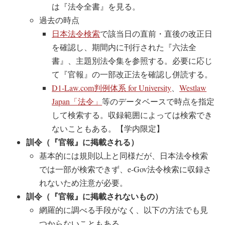
は『法令全書』を見る。
過去の時点
日本法令検索
で該当日の直前・直後の改正日
を確認し、期間内に刊行された『六法全
書』、主題別法令集を参照する。必要に応じ
て『官報』の一部改正法を確認し併読する。
D1-Law.com判例体系 for University
、
Westlaw
Japan「法令」
等のデータベースで時点を指定
して検索する。収録範囲によっては検索でき
ないこともある。【学内限定】
訓令（『官報』に掲載される）
基本的には規則以上と同様だが、日本法令検索
では一部が検索できず、e-Gov法令検索に収録さ
れないため注意が必要。
訓令（『官報』に掲載されないもの）
網羅的に調べる手段がなく、以下の方法でも見
つからないこともある 。