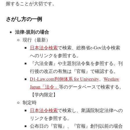
握することが大切です。
さがし方の一例
法律-
規則の場合
現行（最新）
日本法令検索
で検索、総務省e-Gov法令検索
へのリンクを参照する。
『六法全書』や主題別法令集を参照する。刊
行後の改正の有無は『官報』で確認する。
D1-Law.com判例体系 for University
、
Westlaw
Japan「法令」
等のデータベースで検索する。
【学内限定】
制定時
日本法令検索
で検索し、衆議院制定法律への
リンクを参照する。
公布日の『官報』、『官報』創刊以前の場合