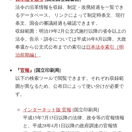
法令の沿革情報を収録、制定・改廃経過を一覧でき
るデータベース。 リンクによって制定時条文、現行
条文、国会の審議経過も確認できます。
収録範囲：明治19年2月公文式施行以降の省令以上の
法令。告示・訓令については平成16年8月以降。大政
奉還から公文式公布までの索引は
日本法令索引［明
治前期編］
。
『
官報
』[国立印刷局]
以下の検索ツールで閲覧できます。それぞれ収録範
囲が異なるため、公布日によって使い分けが必要で
す。
インターネット版 官報
[国立印刷局]
平成15年7月15日以降の法律、政令等の官報情報
と、平成28年4月1日以降の政府調達の官報情