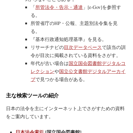
「
所管法令・告示・通達
」[e-Gov]を参照す
る。
所管省庁のHP・公報、主題別法令集を見
る。
『基本行政通知処理基準』を見る。
リサーチナビの
目次データベース
で該当の訓
令が目次に掲載されている資料をさがす。
年代が古い場合は
国立国会図書館デジタルコ
レクション
や
国立公文書館デジタルアーカイ
ブ
で見つかる場合がある。
主な検索ツールの紹介
日本の法令を主にインターネット上でさがすための資料
をご案内しています。
日本法令索引
[国立国会図書館]