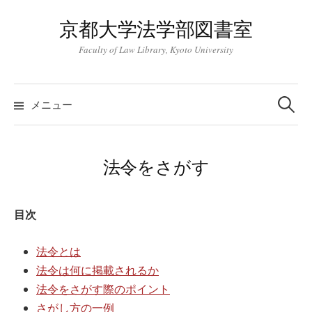
コ
京都大学法学部図書室
ン
テ
Faculty of Law Library, Kyoto University
ン
ツ
検
索:
へ
メニュー
ス
キ
ッ
法令をさがす
プ
目次
法令とは
法令は何に掲載されるか
法令をさがす際のポイント
さがし方の一例