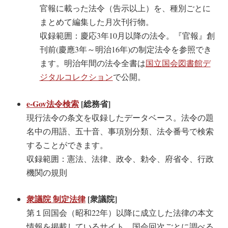
官報に載った法令（告示以上）を、種別ごとに
まとめて編集した月次刊行物。
収録範囲：慶応3年10月以降の法令。『官報』創
刊前(慶應3年～明治16年)の制定法令を参照でき
ます。明治年間の法令全書は
国立国会図書館デ
ジタルコレクション
で公開。
e-Gov法令検索
[総務省]
現行法令の条文を収録したデータベース。法令の題
名中の用語、五十音、事項別分類、法令番号で検索
することができます。
収録範囲：憲法、法律、政令、勅令、府省令、行政
機関の規則
衆議院 制定法律
[衆議院]
第１回国会（昭和22年）以降に成立した法律の本文
情報を掲載しているサイト。国会回次ごとに調べる