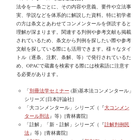
法令を一条ごとに、その内容や意義、要件や立法事
実、学説などを体系的に解説した資料。特に初学者
の方は条文とあわせてコンメンタールを併読すると
理解が深まります。関連する判例や参考文献も掲載
されているため、条文から判例を探したい際や参考
文献を探している際にも活用できます。様々なタイ
トル（逐条、注釈、条解、等）で発行されているた
め、OPACで蔵書を検索する際には検索語に注意す
る必要があります。
「
別冊法学セミナー
(新)基本法コンメンタール」
シリーズ [日本評論社]
「大コンメンタール」シリーズ（『
大コンメン
タール刑法
』等）[青林書院]
「註解」「新・註解」シリーズ（『
註解判例民
法
』等）[青林書院]