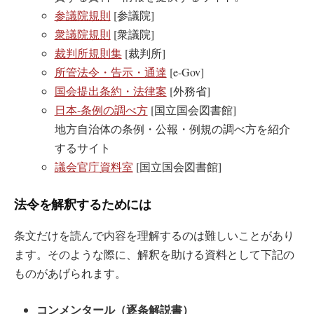
参議院規則
[参議院]
衆議院規則
[衆議院]
裁判所規則集
[裁判所]
所管法令・告示・通達
[e-Gov]
国会提出条約・法律案
[外務省]
日本-条例の調べ方
[国立国会図書館]
地方自治体の条例・公報・例規の調べ方を紹介
するサイト
議会官庁資料室
[国立国会図書館]
法令を解釈するためには
条文だけを読んで内容を理解するのは難しいことがあり
ます。そのような際に、解釈を助ける資料として下記の
ものがあげられます。
コンメンタール（逐条解説書）