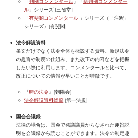
「
判例コンメンタール
」「
新判例コンメンター
ル
」シリーズ [三省堂]
「
有斐閣コンメンタール
」シリーズ（「注釈」
シリーズ）[有斐閣]
法令解説資料
条文だけでなく法令全体を概説する資料。新規法令
の趣旨や制度の仕組み、また改正の内容などを把握
したい際に利用します。コンメンタールと比べて、
改正についての情報が早いことが特徴です。
『
時の法令
』[朝陽会]
法令解説資料総覧
[第一法規]
国会会議録
法律の場合は、国会で発議議員からなされた趣旨説
明を会議録から読むことができます。法令の制定趣