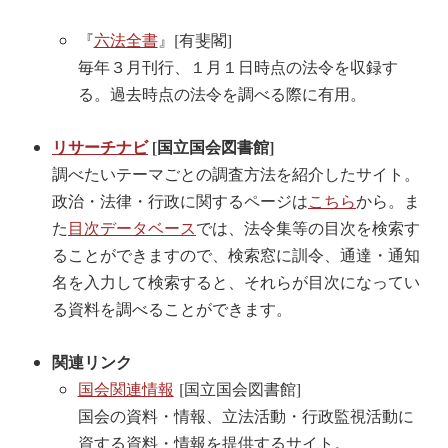
『
六法全書
』[有斐閣]
毎年３月刊行、１月１日時点の法令を収録す
る。過去時点の法令を調べる際に有用。
リサーチナビ
[国立国会図書館]
調べたいテーマごとの調査方法を紹介したサイト。
政治・法律・行政に関するページは
こちら
から。ま
た
目次データベース
では、法令集等の目次を検索す
ることができますので、検索窓に訓令、通達・通知
名を入力して検索すると、それらが目次になってい
る資料を調べることができます。
関連リンク
国会関連情報
[国立国会図書館]
国会の資料・情報、立法活動・行政監視活動に
資する資料・情報を提供するサイト。