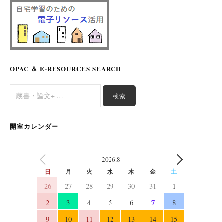
OPAC ＆ E-RESOURCES SEARCH
開室カレンダー
2026.8
PREV
NEXT
日
月
火
水
木
金
土
26
27
28
29
30
31
1
7
2
3
4
5
6
8
9
10
11
12
13
14
15