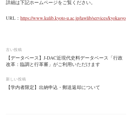
詳細は下記ホームページをご覧ください。
URL：
https://www.kulib.kyoto-u.ac.jp/lawlib/services/kyokasyo
投
古い投稿
【データベース】J-DAC近現代史料データベース「行政
稿
改革：臨調と行革審」がご利用いただけます
ナ
ビ
新しい投稿
ゲ
【学内者限定】出納申込・郵送返却について
ー
シ
ョ
ン