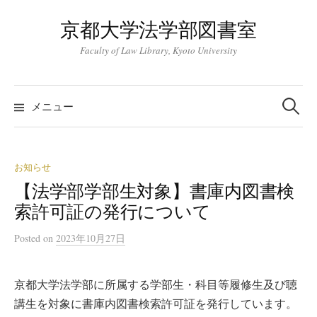
コ
京都大学法学部図書室
ン
テ
Faculty of Law Library, Kyoto University
ン
ツ
検
索:
へ
メニュー
ス
キ
ッ
お知らせ
プ
【法学部学部生対象】書庫内図書検
索許可証の発行について
Posted
on
2023年10月27日
京都大学法学部に所属する学部生・科目等履修生及び聴
講生を対象に書庫内図書検索許可証を発行しています。