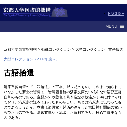
ENGLISH
MENU
京都大学図書館機構
>
特殊コレクション
> 大型コレクション - 古語拾遺
大型コレクション（2007年度～）
古語拾遺
清原宣賢自筆の『古語拾遺』の写本。16世紀のもの。これまで知られて
いなかった新出の資料で、附属図書館の清家文庫の中核をなす清原宣賢
自筆のものである。宣賢が朱や藍色で異本注記や校注が丁寧に付けられ
ており、清原家の証本であったものらしい。もとは清原家に伝わったも
のであるようだが、本書は清原家と関係の深かった吉田神社関係の家か
らでたものである。清家文庫から流出した資料であり、極めて貴重なも
のである。