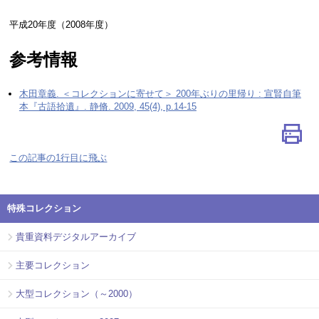
平成20年度（2008年度）
参考情報
木田章義. ＜コレクションに寄せて＞ 200年ぶりの里帰り : 宣賢自筆
本『古語拾遺』. 静脩. 2009, 45(4), p.14-15
この記事の1行目に飛ぶ
特殊コレクション
貴重資料デジタルアーカイブ
主要コレクション
大型コレクション（～2000）