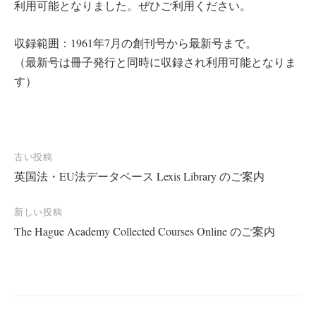
利用可能となりました。ぜひご利用ください。
収録範囲：1961年7月の創刊号から最新号まで。
（最新号は冊子発行と同時に収録され利用可能となりま
す）
投
古い投稿
英国法・EU法データベース Lexis Library のご案内
稿
ナ
新しい投稿
ビ
The Hague Academy Collected Courses Online のご案内
ゲ
ー
シ
ョ