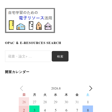
ン
OPAC ＆ E-RESOURCES SEARCH
開室カレンダー
2026.8
PREV
NEXT
日
月
火
水
木
金
土
26
27
28
29
30
31
1
2
3
4
5
6
7
8