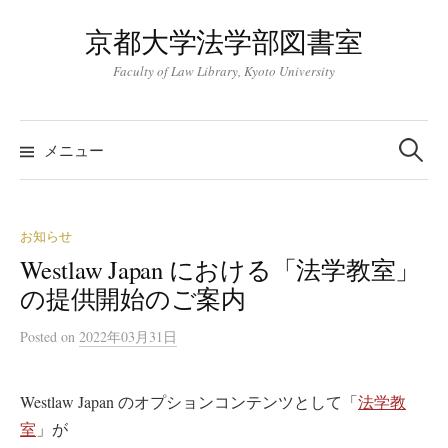
コ
京都大学法学部図書室
ン
テ
Faculty of Law Library, Kyoto University
ン
ツ
検
索:
へ
メニュー
ス
キ
ッ
お知らせ
プ
Westlaw Japan における「法学教室」
の提供開始のご案内
Posted
on
2022年03月31日
Westlaw Japan のオプションコンテンツとして「
法学教
室
」が