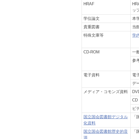
HRAF
HR
ッ
学位論文
本
貴重図書
当
特殊文庫等
学
CD-ROM
一
参
電子資料
電
デ
メディア・コモンズ資料
DV
CD
ビ
国立国会図書館デジタル
「
化資料
国立国会図書館歴史的音
「
源