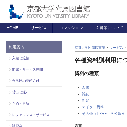
HOME
サービス
コレクション
図書館について
利用案内
京都大学附属図書館
>
サービス
>
入館と退館
各種資料別利用に
開館・サービス時間
資料の種類
台風時の開館方針
図書
貸出と返却
雑誌
新聞
予約・更新
マイクロ資料
その他（HRAF、学位論
レファレンス・サービス
図書
講習会