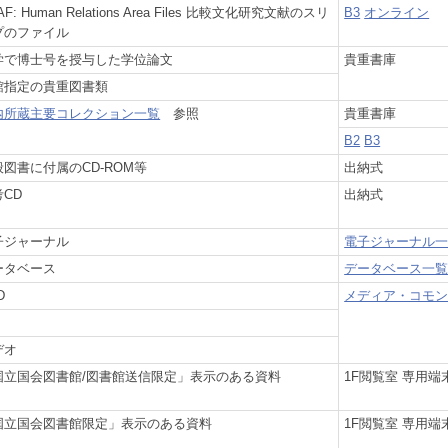
AF: Human Relations Area Files 比較文化研究文献のスリ
B3
オンライン
プのファイル
学で博士号を授与した学位論文
貴重書庫
館指定の貴重図書類
内所蔵主要コレクション一覧
参照
貴重書庫
B2
B3
般図書に付属のCD-ROM等
出納式
考CD
出納式
子ジャーナル
電子ジャーナル
ータベース
データベース一
D
メディア・コモ
デオ
国立国会図書館/図書館送信限定」表示のある資料
1F閲覧室 専用端
国立国会図書館限定」表示のある資料
1F閲覧室 専用端