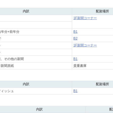
内訳
配架場所
1F新聞コーナー
当年分+前年分
B1
で
B2
）
1F新聞コーナー
）
版、その他の新聞
B1
洋新聞原紙
貴重書庫
内訳
配架場所
フィッシュ
B1
内訳
配