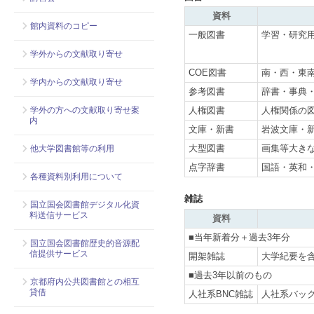
資料
館内資料のコピー
一般図書
学習・研究
学外からの文献取り寄せ
COE図書
南・西・東
学内からの文献取り寄せ
参考図書
辞書・事典
人権図書
人権関係の
学外の方への文献取り寄せ案
内
文庫・新書
岩波文庫・
大型図書
画集等大き
他大学図書館等の利用
点字辞書
国語・英和
各種資料別利用について
雑誌
国立国会図書館デジタル化資
料送信サービス
資料
■当年新着分＋過去3年分
国立国会図書館歴史的音源配
信提供サービス
開架雑誌
大学紀要を
■過去3年以前のもの
京都府内公共図書館との相互
貸借
人社系BNC雑誌
人社系バック