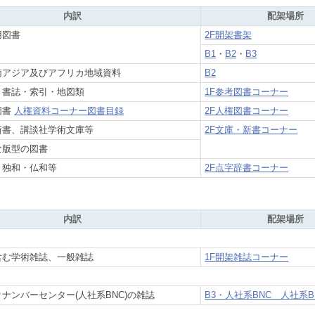
内訳
配架場所
用図書
2F開架書架
B1
・
B2
・
B3
南アジア及びアフリカ地域資料
B2
・書誌・索引・地図類
1F参考図書コーナー
図書
人権資料コーナー図書目録
2F人権図書コーナー
新書、講談社学術文庫等
2F文庫・新書コーナー
な版型の図書
・独和・仏和等
2F点字辞書コーナー
内訳
配架場所
含む学術雑誌、一般雑誌
1F開架雑誌コーナー
ナンバーセンター(人社系BNC)の雑誌
B3・人社系BNC 人社系B