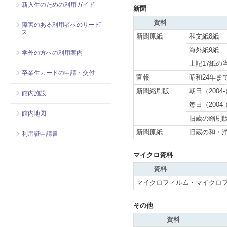
新入生のための利用ガイド
新聞
資料
障害のある利用者へのサービ
ス
新聞原紙
和文紙8紙
海外紙9紙
学外の方への利用案内
上記17紙の
卒業生カードの申請・交付
官報
昭和24年ま
新聞縮刷版
朝日（2004-
館内施設
毎日（2004-
館内地図
旧蔵の縮刷
新聞原紙
旧蔵の和・
利用証申請書
マイクロ資料
資料
マイクロフィルム・マイクロ
その他
資料