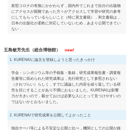
新型コロナの有無にかかわらず，国内外でこれまで自分の出版物
にアクセスが困難であった方々がアクセスして学習や研究の参考
にしてもらっているらしいこと（特に英文書籍）．和文書籍は，
日本の出版社が柔軟に対応していないため，あまり公開できてい
ない．
五島敏芳先生（総合博物館）
new!
1. KURENAIに論文を登録しようと思ったきっかけ
学会・シンポジウム等の予稿集・集録，研究成果報告書・調査報
告書等に収められた研究成果は，先行研究として参照されない
（されづらい）らしく，すでに議論した内容を繰り返している研
究を目にすることがあり不憫におもいました。KURENAIは影響
力が大きいので，載せておけば必要な人にとって見つけやすいの
ではないかとおもいました。
2. KURENAIで研究成果を公開してよかったこと
独自サーバ等による不安定な公開と比べ，機関としての公開が維