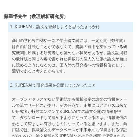
藤重悟先生（数理解析研究所）
1. KURENAIに論文を登録しようと思ったきっかけ
商用の学術専門誌や一部の学会論文誌には、一定期間（数年間）
は自由には読むことができなくて、購読の費用を支払っている研
究機関に所属する研究者しか読めない状況があるが、論文誌掲載
の最終版と同じ内容で書かれた掲載前の個人的な版の論文が自由
に読めるようになるのは、国内外の研究者への情報発信として、
適切であると考えたからです。
2. KURENAIで研究成果を公開してよかったこと
オープンアクセスでない学術誌でも掲載決定の論文の情報をメー
ルで流すサービスがあり、その時点で、正規にはアクセス出来な
い研究者が検索エンジンでKURENAIでの論文公開の情報を得
て、ダウンロードして読めるようになっているのは、情報発信の
形として望ましい有効なものになっていると思います。また、商
用誌では、掲載論文のデータベースが未来永久に保持される保証
がないので、論文情報がKURENAIなどの公的機関で保管される