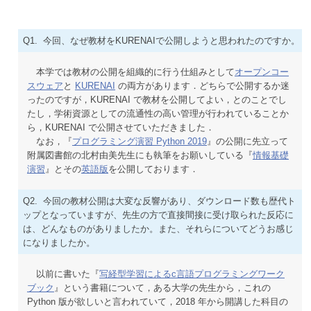
Q1. 今回、なぜ教材をKURENAIで公開しようと思われたのですか。
本学では教材の公開を組織的に行う仕組みとして
オープンコー
スウェア
と
KURENAI
の両方があります．どちらで公開するか迷
ったのですが，KURENAI で教材を公開してよい，とのことでし
たし，学術資源としての流通性の高い管理が行われていることか
ら，KURENAI で公開させていただきました．
なお，『
プログラミング演習 Python 2019
』の公開に先立って
附属図書館の北村由美先生にも執筆をお願いしている『
情報基礎
演習
』とその
英語版
を公開しております．
Q2. 今回の教材公開は大変な反響があり、ダウンロード数も歴代ト
ップとなっていますが、先生の方で直接間接に受け取られた反応に
は、どんなものがありましたか。また、それらについてどうお感じ
になりましたか。
以前に書いた『
写経型学習によるc言語プログラミングワーク
ブック
』という書籍について，ある大学の先生から，これの
Python 版が欲しいと言われていて，2018 年から開講した科目の