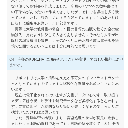
示すこともあり，テンプレートなどワードプロセッサの機能をか
なり使って教科書を作成しました．今回の Python の教科書はそ
の下準備があったので作成できましたが，それでも誤植も多く残
っていましたし，読みにくい文章も残っています．このあたりは
出版社に編集をお願いしたい部分です．
実際に大学の教科書の場合，１冊の書籍の出版で動くお金の総
額は先に見たように決して大きくありません．それなら大学が出
版社の編集費用を負担し，そのかわり出来た教科書は電子版を無
償で公開するということは十分に可能だと思います．
Q4. 今後のKURENAIに期待されることや実現してほしい機能はあり
ますか。
リポジトリは大学の活動を支える不可欠のインフラストラクチ
ャとなっていますので，まずは継続的な稼働をお願いしたいと思
います．
現在は電子化されてはいますが文書データ中心です．取り扱う
メディアは今後，ビデオや研究データなど多様化すると思われま
す．文書に比べ，永続的な取り扱いが難しくなるのでしっかりご
検討いただければと思います．
また，深層学習の出現により，言語処理の技術が長足に進歩し
ました．日本語の資料であっても，言語の壁を超えて世界に発信