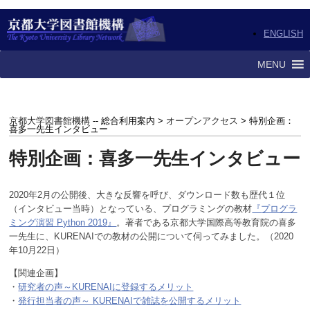
ENGLISH
MENU
京都大学図書館機構
-- 総合利用案内 >
オープンアクセス
> 特別企画：
喜多一先生インタビュー
特別企画：喜多一先生インタビュー
2020年2月の公開後、大きな反響を呼び、ダウンロード数も歴代１位
（インタビュー当時）
となっている、プログラミングの教材
『
プログラ
ミング演習 Python 2019
』
。著者である
京都大学国際高等教育院の喜多
一先生に、KURENAIでの教材の公開について伺ってみました。（2020
年10月22日）
【関連企画】
・
研究者の声～KURENAIに登録するメリット
・
発行担当者の声～ KURENAIで雑誌を公開するメリット