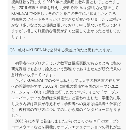
授業経験を踏まえて
2019
年の授業用に教科書としてまとめまし
た．2019 年度の授業を終え，授業で気づいた誤りなど修正して
KURENAI で公開し，そのことをこの先生にお伝えしたところ，
同先生のツイートをきっかけに大きな反響がありました．誤植が
かなり多いなどのご指摘は頂いており，申し訳ないと思っており
ますが，概して好意的な意見が多く公開してよかったと感じてお
ります．
Q3. 教材をKURENAIで公開する意義は何だと思われますか。
初学者へのプログラミング教育は授業実践であるとともに私の
研究課題でもあり，論文という形態ではありませんが研究成果の
意味合いも持っています．
ただ，KURENAI での公開は私としては大学の教科書の在り方
への問題提起です．2002 年に前職の業務で英国のオープンユニ
バーシティ（OU）に調査に行ったのですが，そこで「オープン
ユニバーシティの教師は教科書だ」と言われました．学術的に取
り扱う内容は教員が考えるが，学習者への提示は編集者の仕事だ
と．教科書の在り方についての目から鱗のインタビューになりま
した．
2003 年に本学に着任しましたがそのころから MIT のオープン
コースウエアなどを契機にオープンエデュケーションの流れが生