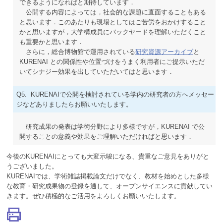
できるようになればと期待しています．
公開する内容によっては，社会的な課題に直面することもある
と思います．このあたりも現場としてはご苦労をおかけすること
かと思いますが，大学構成員にバックヤードを理解いただくこと
も重要かと思います．
さらに，総合博物館で運用されている
研究資源アーカイブ
と
KURENAI との関係性や位置づけをうまく利用者にご提示いただ
いてシナジー効果を出していただいてはと思います．
Q5. KURENAIで公開を検討されている学内の研究者の方へメッセー
ジなどありましたらお願いいたします。
研究成果の発表は学術分野により多様ですが，KURENAI で公
開することの意義や効果をご理解いただければと思います．
今後のKURENAIにとっても大変示唆になる、貴重なご意見をありがと
うございました。
KURENAIでは、学術雑誌掲載論文だけでなく、教材を始めとした多様
な教育・研究成果物の登録を通して、オープンサイエンスに貢献してい
きます。ぜひ積極的なご活用をよろしくお願いいたします。