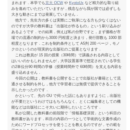
まれます．本学でも
京大 OCW
や
KyotoUx
など精力的な取り組
みを進めていただいていますが，残念ながら我が国では必ずしも
大きな動きにまでは発展していません．
他方で，先生方の多くは実際にご執筆になる方も少なくはない
のですが大学の教科書は「出版社が作るもの」という刷り込みが
あるようです．その結果，例えば私の分野ですと，まず価格が市
場での流通の制約から3000 円程度と決まり，発行部数も 1000 部
程度となります．これを制約条件として A5判 200 ページ，モノ
クロというのが現実的な出版社のご提案となります．
これは教員が 15 回の授業（30時間）で講義される内容として
はいいのかもしれませんが，大学設置基準で想定されている学生
の2単位分90 時間の学修（授業時間外で 60時間）を支える内容を
盛り込めません．
今回の公開は，教科書を公開することで出版社が書籍として流
通させる制約を外し，他方で学習者には無償で提供できることを
示したかったのです．
かといって、先の OU で伺った話にもありますように，出版社
が不要だというわけではもちろんなく、とくに編集者としての機
能などは出版社にこそ大いに期待したいところです．
私が公開した教科書の前段階で「情報基礎演習」という科目の
教科書があります．科目の内容の一つとして学術的な文書作成の
ためにワードプロセッサを使うことを教えるのですが，その範を