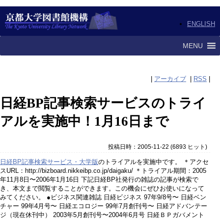
ENGLISH
MENU
|
アーカイブ
|
RSS
|
日経BP記事検索サービスのトライ
アルを実施中！1月16日まで
投稿日時：2005-11-22
(
6893 ヒット
)
日経BP記事検索サービス・大学版
のトライアルを実施中です。 ＊アクセ
スURL：http://bizboard.nikkeibp.co.jp/daigaku/ ＊トライアル期間：2005
年11月8日〜2006年1月16日 下記日経BP社発行の雑誌の記事が検索で
き、本文まで閲覧することができます。この機会にぜひお使いになって
みてください。 ●ビジネス関連雑誌 日経ビジネス 97年9/8号〜 日経ベン
チャー 99年4月号〜 日経エコロジー 99年7月創刊号〜 日経アドバンテー
ジ（現在休刊中） 2003年5月創刊号〜2004年6月号 日経ＢＰガバメント