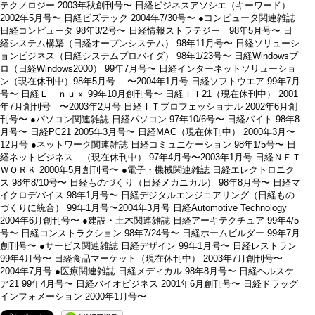
テクノロジー 2003年秋創刊号〜 日経ビジネスアソシエ（キーワード）
2002年5月号〜 日経ビズテック 2004年7/30号〜 ●コンピュータ関連雑誌
日経コンピュータ 98年3/2号〜 日経情報ストラテジー 98年5月号〜 日
経システム構築（日経オープンシステム） 98年11月号〜 日経ソリューシ
ョンビジネス（日経システムプロバイダ） 98年1/23号〜 日経Windowsプ
ロ（日経Windows2000） 99年7月号〜 日経インターネットソリューショ
ン（現在休刊中）98年5月号 〜2004年1月号 日経ソフトウエア 99年7月
号〜 日経Ｌｉｎｕｘ 99年10月創刊号〜 日経ＩＴ21（現在休刊中） 2001
年7月創刊号 〜2003年2月号 日経ＩＴプロフェッショナル 2002年6月創
刊号〜 ●パソコン関連雑誌 日経パソコン 97年10/6号〜 日経バイト 98年8
月号〜 日経PC21 2005年3月号〜 日経MAC（現在休刊中） 2000年3月〜
12月号 ●ネットワーク関連雑誌 日経コミュニケーション 98年1/5号〜 日
経ネットビジネス （現在休刊中） 97年4月号〜2003年1月号 日経ＮＥＴ
ＷＯＲＫ 2000年5月創刊号〜 ●電子・機械関連雑誌 日経エレクトロニク
ス 98年8/10号〜 日経ものづくり（日経メカニカル） 98年8月号〜 日経マ
イクロデバイス 98年1月号〜 日経デジタルエンジニアリング（日経もの
づくりに統合） 99年1月号〜2004年3月号 日経Automotive Technology
2004年6月創刊号〜 ●建設・土木関連雑誌 日経アーキテクチュア 99年4/5
号〜 日経コンストラクション 98年7/24号〜 日経ホームビルダー 99年7月
創刊号〜 ●サービス関連雑誌 日経デザイン 99年1月号〜 日経レストラン
99年4月号〜 日経食品マーケット（現在休刊中） 2003年7月創刊号〜
2004年7月号 ●医療関連雑誌 日経メディカル 98年8月号〜 日経ヘルスケ
ア21 99年4月号〜 日経バイオビジネス 2001年6月創刊号〜 日経ドラッグ
インフォメーション 2000年1月号〜