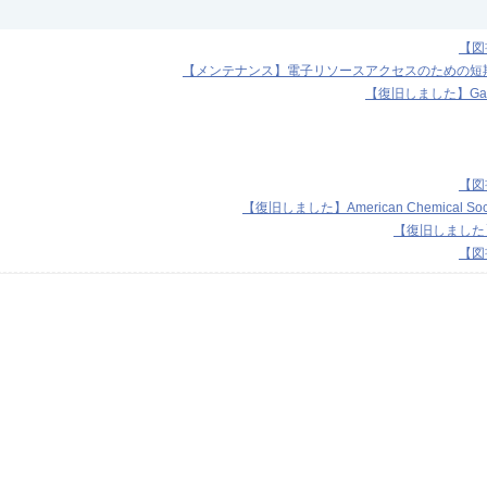
【図
【メンテナンス】電子リソースアクセスのための短期I
【復旧しました】Ga
【図
【復旧しました】American Chemica
【復旧しました
【図