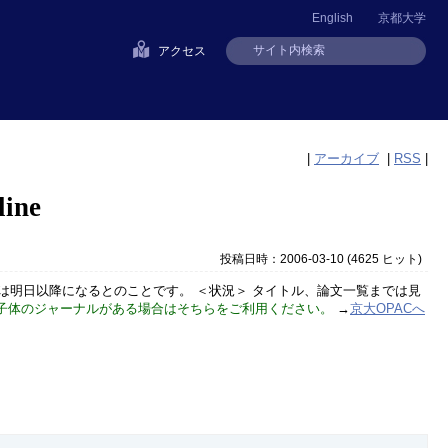
English
京都大学
アクセス
|
アーカイブ
|
RSS
|
line
投稿日時：2006-03-10
(
4625 ヒット
)
は明日以降になるとのことです。 ＜状況＞ タイトル、論文一覧までは見
子体のジャーナルがある場合はそちらをご利用ください。
→
京大OPACへ