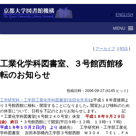
ENGLISH
MENU
|
アーカイブ
|
RSS
|
工業化学科図書室、３号館西館移
転のお知らせ
投稿日時：2006-09-27
(
4145 ヒット
)
工学研究科・工学部工業化学科図書室(吉田化学系)
は平成１８年度後期よ
り３号館西館に移転・開室することになりました｡ 開室および移転のため
の休室について、日程を下記のとおりお知らせします｡ 記
＊工業化学科図書室(４号館２４０号室）休室
平成１８年９月２９日
(金) 終日
＊３号館西館にて開室(平日９時−１２時、１３時−１７時)
平成１８年１０月２日(月) より
連絡先） 工学研究科・工学部工業化
学科図書室 吉田本部構内工学部３号館西館 Ｗ３０４ ＴＥＬ，ＦＡ