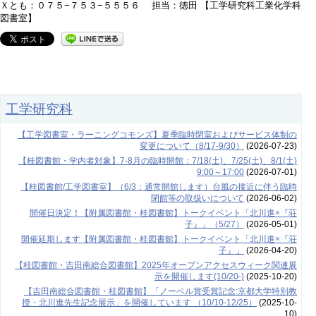
Ｘとも：０７５−７５３−５５５６ 担当：徳田 【工学研究科工業化学科
図書室】
工学研究科
【工学図書室・ラーニングコモンズ】夏季臨時閉室およびサービス体制の
変更について（8/17-9/30）
(2026-07-23)
【桂図書館・学内者対象】7-8月の臨時開館：7/18(土)、7/25(土)、8/1(土)
9:00～17:00
(2026-07-01)
【桂図書館/工学図書室】（6/3：通常開館します）台風の接近に伴う臨時
閉館等の取扱いについて
(2026-06-02)
開催日決定！【附属図書館・桂図書館】トークイベント「北川進×『荘
子』」（5/27）
(2026-05-01)
開催延期します【附属図書館・桂図書館】トークイベント「北川進×『荘
子』」
(2026-04-20)
【桂図書館・吉田南総合図書館】2025年オープンアクセスウィーク関連展
示を開催します(10/20-)
(2025-10-20)
【吉田南総合図書館・桂図書館】「ノーベル賞受賞記念:京都大学特別教
授・北川進先生記念展示」を開催しています （10/10-12/25）
(2025-10-
10)