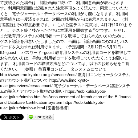
て接続された場合は、認証画面に続いて、利用同意画面が表示されま
す。利用同意画面に記載された注意事項をよく読んで、同意していただ
くと、電子ジャーナル・データベースの利用が可能になります。利用同
意手続きは一度済ませれば、次回の利用時からは表示されません。（利
用認証はその都度必要です。） この公開テスト期間は、4月2日10:00まで
とし、テスト終了後からただちに本運用を開始する予定です。 ただし、
まだ教育用システムの利用者コードを取得しておられない方のために、
ゲスト認証を用意いたしましたので、当面は、認証画面に次のIDとパス
ワードを入力すれば利用できます。（予定期間：3月12日〜5月31日）
ID=guest パスワード=guest 教育用システムの利用者コードを取得して
おられない方は、早急に利用者コードを取得していただくようお願いし
ます。 利用者コードの取得方法などについては、以下のお知らせをご覧
ください。 （参照） 教育用コンピュータシステムについて
http://www.iimc.kyoto-u.ac.jp/services/ecs/ 教育用コンピュータシステム
のアカウント発行について http://www.iimc.kyoto-
u.ac.jp/services/ecs/account/ 電子ジャーナル・データベース認証システ
ムの導入とアカウント取得のお願い https://edb.kulib.kyoto-
u.ac.jp/lusr/ninsho.html An Announcement of Introduction of the E-Journal
and Database Certification System https://edb.kulib.kyoto-
u.ac.jp/lusr/ninsho-e.html [図書館機構]