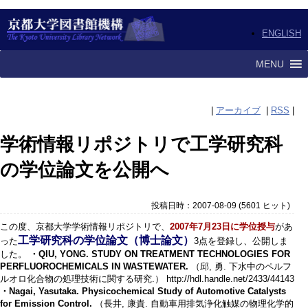
ENGLISH
MENU
|
アーカイブ
|
RSS
|
学術情報リポジトリで工学研究科
の学位論文を公開へ
投稿日時：2007-08-09
(
5601 ヒット
)
この度、京都大学学術情報リポジトリで、
2007年7月23日に学位授与
があ
工学研究科の学位論文（博士論文）
った
3点を登録し、公開しま
した。
・QIU, YONG. STUDY ON TREATMENT TECHNOLOGIES FOR
PERFLUOROCHEMICALS IN WASTEWATER.
（邱, 勇. 下水中のペルフ
ルオロ化合物の処理技術に関する研究.） http://hdl.handle.net/2433/44143
・Nagai, Yasutaka. Physicochemical Study of Automotive Catalysts
for Emission Control.
（長井, 康貴. 自動車用排気浄化触媒の物理化学的