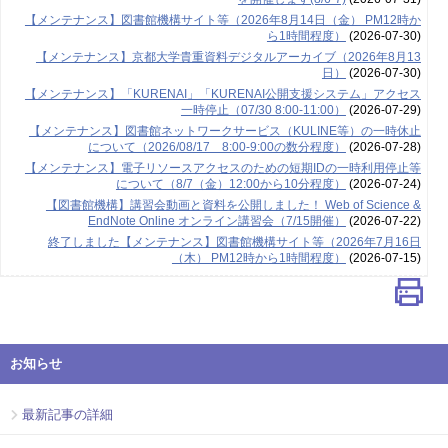
【メンテナンス】図書館機構サイト等（2026年8月14日（金） PM12時か
ら1時間程度）
(2026-07-30)
【メンテナンス】京都大学貴重資料デジタルアーカイブ（2026年8月13
日）
(2026-07-30)
【メンテナンス】「KURENAI」「KURENAI公開支援システム」アクセス
一時停止（07/30 8:00-11:00）
(2026-07-29)
【メンテナンス】図書館ネットワークサービス（KULINE等）の一時休止
について（2026/08/17 8:00-9:00の数分程度）
(2026-07-28)
【メンテナンス】電子リソースアクセスのための短期IDの一時利用停止等
について（8/7（金）12:00から10分程度）
(2026-07-24)
【図書館機構】講習会動画と資料を公開しました！ Web of Science &
EndNote Online オンライン講習会（7/15開催）
(2026-07-22)
終了しました【メンテナンス】図書館機構サイト等（2026年7月16日
（木） PM12時から1時間程度）
(2026-07-15)
お知らせ
最新記事の詳細