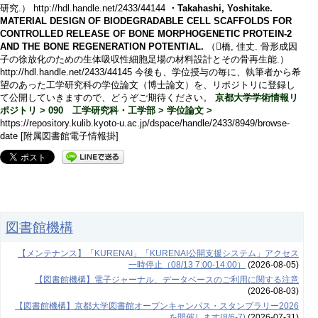
研究.） http://hdl.handle.net/2433/44144
・Takahashi, Yoshitake.
MATERIAL DESIGN OF BIODEGRADABLE CELL SCAFFOLDS FOR
CONTROLLED RELEASE OF BONE MORPHOGENETIC PROTEIN-2
AND THE BONE REGENERATION POTENTIAL.
（橋, 佳丈. 骨形成因
子の徐放化のための生体吸収性細胞足場の材料設計とその骨再生能.）
http://hdl.handle.net/2433/44145 今後も、学位授与の毎に、執筆者から希
望のあった工学研究科の学位論文（博士論文）を、リポジトリに登録し
て公開していきますので、どうぞご期待ください。
京都大学学術情報リ
ポジトリ > 090 工学研究科・工学部 > 学位論文 >
https://repository.kulib.kyoto-u.ac.jp/dspace/handle/2433/8949/browse-
date [附属図書館電子情報掛]
図書館機構
【メンテナンス】「KURENAI」「KURENAI公開支援システム」アクセス
一時停止（08/13 7:00-14:00）
(2026-08-05)
【図書館機構】電子ジャーナル、データベースのご利用に関する注意
(2026-08-03)
【図書館機構】京都大学図書館オープンキャンパス・スタンプラリー2026
を開催します(8/6-7)
(2026-07-31)