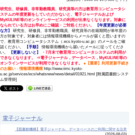
研究生、研修員、非常勤教職員、研究員等の方は教育用コンピュータシ
ステムの年度更新をしていただかないと、電子ジャーナルおよび
MyKULINE等のオンラインサービスの利用が出来なくなります。対象に
なられている方はお早めにご確認・ご対処ください。
【年度更新が必要
な方】
研究生、研修員、非常勤教職員、研究員等の在籍期間が単年度の
方が対象です。対象者には情報環境機構からメールが届くと思いますの
で、教育用コンピュータシステム（.ecs.kyoto-u.ac.jp）のメールをご確
認ください。
【手順】
情報環境機構から届いたメールに従ってくださ
い。
【更新しないと】
・7月末で教育用コンピュータシステムの利用が
できなくなります。 ⇒電子ジャーナル，データベース，MyKULINE等の
オンラインサービスが利用できなくなります。
●【重要】利用更新手続き
のお願い - 情報環境機構
http://www.iimc.kyoto-
u.ac.jp/services/ecs/whatsnew/news/detail/01921.html [附属図書館システ
ム管理掛]
電子ジャーナル
【図書館機構】電子ジャーナル、データベースのご利用に関する注意
(2026-08-03)