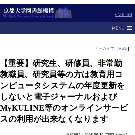
ENGLISH
MENU
|
アーカイブ
|
RSS
|
【重要】研究生、研修員、非常勤
教職員、研究員等の方は教育用コ
ンピュータシステムの年度更新を
しないと電子ジャーナルおよび
MyKULINE等のオンラインサービ
スの利用が出来なくなります
投稿日時：2008-06-16
(
7803 ヒット
)