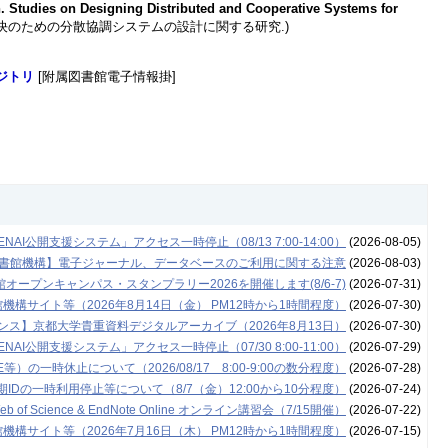
. Studies on Designing Distributed and Cooperative Systems for
解決のための分散協調システムの設計に関する研究.)
ジトリ
[附属図書館電子情報掛]
NAI公開支援システム」アクセス一時停止（08/13 7:00-14:00）
(2026-08-05)
書館機構】電子ジャーナル、データベースのご利用に関する注意
(2026-08-03)
ープンキャンパス・スタンプラリー2026を開催します(8/6-7)
(2026-07-31)
構サイト等（2026年8月14日（金） PM12時から1時間程度）
(2026-07-30)
ンス】京都大学貴重資料デジタルアーカイブ（2026年8月13日）
(2026-07-30)
NAI公開支援システム」アクセス一時停止（07/30 8:00-11:00）
(2026-07-29)
の一時休止について（2026/08/17 8:00-9:00の数分程度）
(2026-07-28)
Dの一時利用停止等について（8/7（金）12:00から10分程度）
(2026-07-24)
cience & EndNote Online オンライン講習会（7/15開催）
(2026-07-22)
構サイト等（2026年7月16日（木） PM12時から1時間程度）
(2026-07-15)