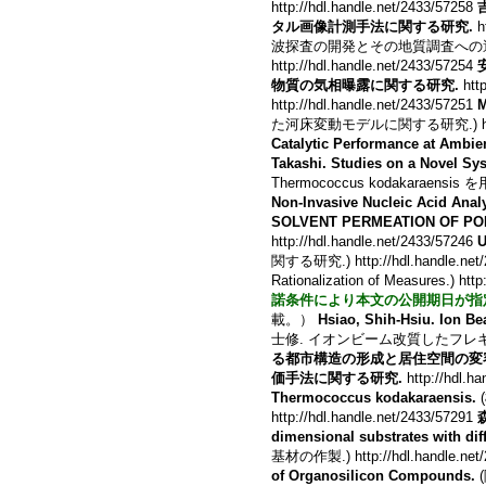
http://hdl.handle.net/2433/57258
タル画像計測手法に関する研究.
h
波探査の開発とその地質調査への適用.) http
http://hdl.handle.net/2433/57254
物質の気相曝露に関する研究.
http
http://hdl.handle.net/2433/57251
M
た河床変動モデルに関する研究.) http://h
Catalytic Performance at Ambie
Takashi. Studies on a Novel Sy
Thermococcus kodakaraensi
Non-Invasive Nucleic Acid Analy
SOLVENT PERMEATION OF PO
http://hdl.handle.net/2433/57246
U
関する研究.) http://hdl.handle.net
Rationalization of Measures.) htt
諾条件により本文の公開期日が指
載。）
Hsiao, Shih-Hsiu. Ion Be
士修. イオンビーム改質したフレキシブル
る都市構造の形成と居住空間の変容
価手法に関する研究.
http://hdl.h
Thermococcus kodakaraensis.
http://hdl.handle.net/2433/57291
dimensional substrates with diff
基材の作製.) http://hdl.handle.net
of Organosilicon Compounds.
(