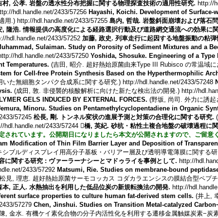
吉村, 公孝. 岩盤の透水性分布把握に関する物理探査技術の適用性研究.
http://
ttp://hdl.handle.net/2433/57256
Hayashi, Koichi. Development of Surface-wa
://hdl.handle.net/2433/57255
島内, 哲哉. 岩盤斜面崩壊および落
安, 隆浩. 情報提供の高度化による経路選択行動及び道路網交通流への効果に関
://hdl.handle.net/2433/57252
加藤, 政史. 列車走行に起因する地盤振動の粘
uhammad, Sulaiman. Study on Porosity of Sediment Mixtures and a Bed
dl.handle.net/2433/57250
Yoshida, Shosuke. Engineering of a Type
nt Temperatures.
(吉田, 昭介. 超好熱始原菌由来Type III Rubisco の常温域における
stem for Cell-free Protein Synthesis Based on the Hyperthermophilic A
s を用いた無細胞タンパク合成系に関する研究.) http://hdl.handle.net/2433/57248
sis.
(成田, 敦. 非侵襲的核酸解析に向けた新たな検出法の開発.) http://hdl.handle.
LYMER GELS INDUCED BY EXTERNAL FORCES.
(野坂, 尚司. 外力に
emura, Minoru. Studies on Pentamethylcyclopentadiene in Organic Synt
/2433/57245
松長, 剛. トンネル変状の進展予測と対策の合理化に関する研究.
(
p://hdl.handle.net/2433/57244
橋, 英紀. 砂杭・粘性土複合地盤の破壊過程に
定されています。公開期日になりましたら本文が公開されますので、ご留意
am Modification of Thin Film Barrier Layer and Deposition of Transparen
ディスプレイ用高分子基板・バリアー層及び透明導電薄膜に関する研究.) http://hdl
に関する研究 : ヴァーラーナシーとマドゥライを事例として.
http://hdl.ha
andle.net/2433/57292
Matsumi, Rie. Studies on membrane-bound peptidases
(松見, 理恵. 超好熱始原菌サーモコッカス コダカラエンシスの膜結合型ペプ
森本, 正人. 水熱抽出を利用した低品位炭の新規転換法の開発.
http://hdl.handl
erent surface properties to culture human fat-derived stem cells.
(井上,
/2433/57279
Chen, Jinshui. Studies on Transition Metal-catalyzed Carbo
陳, 金水. 有機ケイ素化合物の分子内活性化を利用する遷移金属触媒炭素−炭素結合形成反応に関す