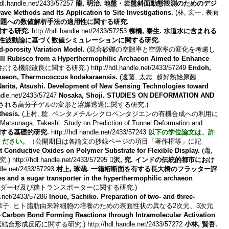
hdl.handle.net/2433/57257
龍, 明治. 地盤・岩盤斜面動態観測のためのデジ
ve Methods and Its Application to Site Investigations.
(林, 宏一. 表面
石問題への数値解析手法の適用性に関する研究.
する研究.
http://hdl.handle.net/2433/57253
柳橋, 泰生. 水道水に含まれる
弾性波動論に基づく数値シミュレーションに関する研究.
-porosity Variation Model.
(混合砂礫の空隙率と空隙率の変化を考慮し
 III Rubisco from a Hyperthermophilic Archaeon Aimed to Enhance
機能改良に関する研究.) http://hdl.handle.net/2433/57249
Endoh,
rchaeon, Thermococcus kodakaraensis.
(遠藤, 太志. 超好熱始原菌
Narita, Atsushi. Development of New Sensing Technologies toward
net/2433/57247
Nosaka, Shoji. STUDIES ON DEFORMATION AND
誘起される高分子ゲルの変形と溶媒透過に関する研究.)
hesis.
(上村, 稔. ペンタメチルシクロペンタジエンの有機合成への利用に
Matsunaga, Takeshi. Study on Prediction of Tunnel Deformation and
関する基礎的研究.
http://hdl.handle.net/2433/57243
以下の学位論文は、許
ください。
（公開期日は各論文の抄録ページの項目「著作権等」に記
t Conductive Oxides on Polymer Substrate for Flexible Display.
(蕭,
.handle.net/2433/57295
沢, 究. インドの伝統的都市におけ
ndle.net/2433/57293
村上, 琢哉. 一箱桁断面を有する長大橋のフラッター評
 and a sugar transporter in the hyperthermophilic archaeon
チダーゼ及び糖トランスポーターに関する研究.)
e.net/2433/57286
Inoue, Sachiko. Preparation of two- and three-
 幸子. ヒト脂肪由来幹細胞の培養のための表面性状の異なる2次元、3次元
n−Carbon Bond Forming Reactions through Intramolecular Activation
る研究.) http://hdl.handle.net/2433/57272
小林, 賢吾.