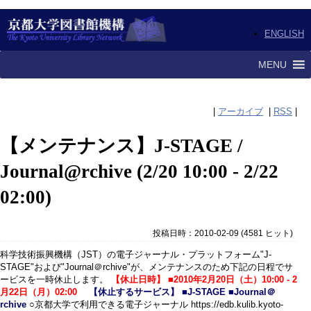
ENGLISH
MENU
|
アーカイブ
|
RSS
|
【メンテナンス】J-STAGE /
Journal@rchive (2/20 10:00 - 2/22
02:00)
投稿日時：2010-02-09
(
4581 ヒット
)
科学技術振興機構（JST）の電子ジャーナル・プラットフォーム"J-
STAGE"および"Journal＠rchive"が、メンテナンスのため下記の日程でサ
ービスを一時休止します。
【休止日時】 ■2010年2月20日（土）10:00 - 2
月22日（月）02:00
【休止するサービス】 ■J-STAGE ■Journal＠
rchive
○京都大学で利用できる電子ジャーナル https://edb.kulib.kyoto-