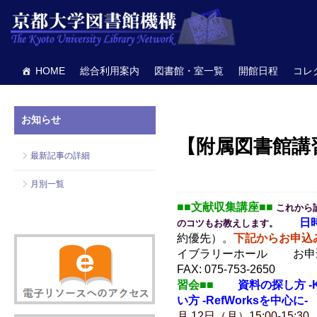
HOME
総合利用案内
図書館・室一覧
開館日程
コレ
お知らせ
【附属図書館講
最新記事の詳細
月別一覧
■■文献収集講座■■
これから
日時
のコツもお教えします。
約優先）。
下記からお申込
イブラリーホール お申
FAX: 075-753-2650
習会■■
資料の探し方 -
い方 -RefWorksを中心に-
月 12日（月）15:00-15:3