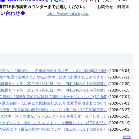
1F参考調査カウンターまでお越しください。
お問合せ：附属図
問い合わせ◆
https://www.kulib.kyoto-
示「『建内記』―自筆本が伝える世界―」のご案内(9/2-10/4)
(2026-08-04)
年熊本地震で被災された地域の大学・短大に所属されるみなさまへ
(2026-07-31)
構サイト等（2026年8月14日（金） PM12時から1時間程度）
(2026-07-30)
構サイト等（2026年7月16日（木） PM12時から1時間程度）
(2026-07-15)
書館】2026年度前期試験対応期間のサービスについて(7/9-8/5)
(2026-07-01)
附属図書館・吉田南総合図書館】2026年度夏季長期貸出について
(2026-07-01)
接近に伴う最新の開館情報について（第二報：6/27 9:30更新）
(2026-06-27)
 大惣本、河合文庫などから166タイトルを電子化・公開しました
(2026-06-25)
クイベント「わかっていいとも！」を開催します（6/22-6/26）
(2026-06-19)
接近に伴う最新の開館情報について（第二報：6/2 14:50更新）
(2026-06-02)