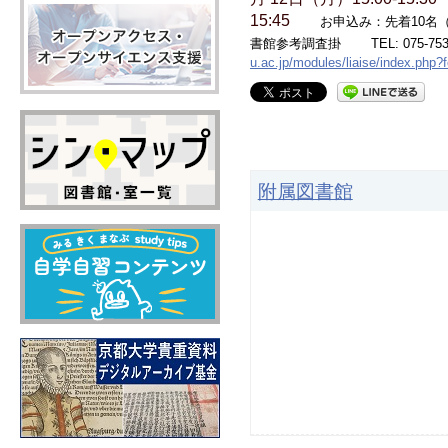
15:45
お申込み：先着10名（
書館参考調査掛 TEL: 075-753-
u.ac.jp/modules/liaise/index.php?
附属図書館