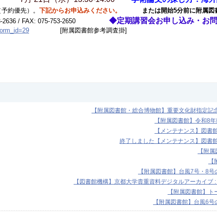
予約優先）。
下記からお申込みください。
または開始5分前に附属図書館
◆定期講習会お申し込み・お
2636 / FAX: 075-753-2650
form_id=29
[附属図書館参考調査掛]
【附属図書館・総合博物館】重要文化財指定記念展
【附属図書館】令和8
【メンテナンス】図書館機
終了しました【メンテナンス】図書館機
【附属図
【
【附属図書館】台風7号・8号の
【図書館機構】京都大学貴重資料デジタルアーカイブ :
【附属図書館】トー
【附属図書館】台風6号の