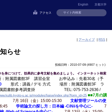
English
京都大学
アクセス
|
アーカイブ
|
RSS
|
お知らせ
投稿日時：2010-07-09
(
4907 ヒット
)
本を身につけて、効果的に参考文献を集めましょう。 インターネット検索
附属図書館3F 講習会室 お申込み：先着30名（予
0
形式：講義 / デモ 方式 場所：附属図書館3F ラ
書館参考調査掛 TEL: 075-753-2636 /
■■7月の講
www.kulib.kyoto-u.ac.jp/modules/liaise/index.php?form_id=25
30 7月 16日（金）15:00-15:30
文献管理ツールの使
:45
学術論文の探し方：日本編 -CiNiiを中心に-
7
eb of Scienceを中心に-
7月 13日（火）15:00-