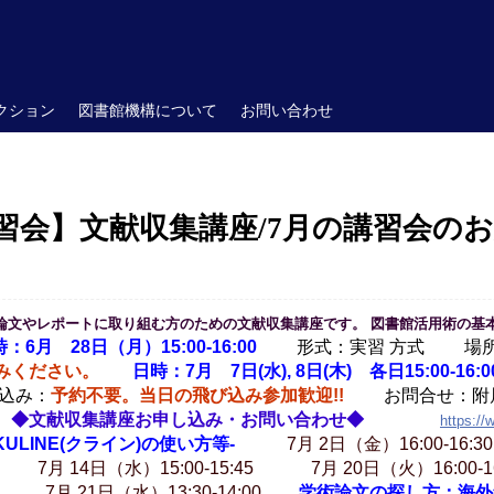
クション
図書館機構について
お問い合わせ
習会】文献収集講座/7月の講習会の
論文やレポートに取り組む方のための文献収集講座です。 図書館活用術の基
：6月 28日（月）15:00-16:00
形式：実習 方式 場所：
みください。
日時：7月 7日(水), 8日(木) 各日15:00-16:0
込み：
予約不要。当日の飛び込み参加歓迎!!
お問合せ：附属図
◆文献収集講座お申し込み・お問い合わせ◆
https://
KULINE(クライン)の使い方等-
7月 2日（金）16:00-16:
7月 14日（水）15:00-15:45 7月 20日（火）16:00-16
0 7月 21日（水）13:30-14:00
学術論文の探し方：海外編 -W