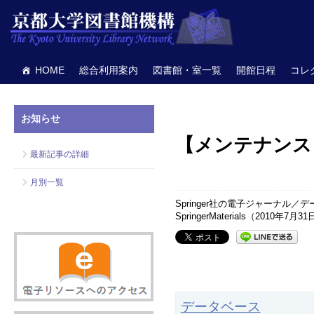
HOME
総合利用案内
図書館・室一覧
開館日程
コレ
お知らせ
【メンテナンス】Sprin
最新記事の詳細
月別一覧
Springer社の電子ジャーナル／
SpringerMaterials（20
データベース