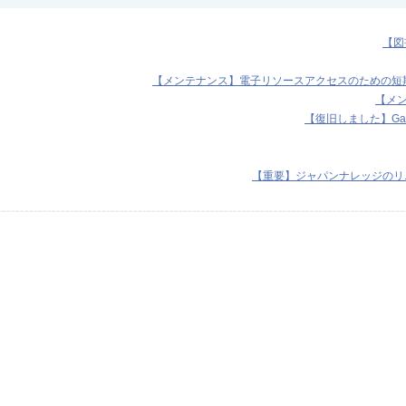
【図
【メンテナンス】電子リソースアクセスのための短期I
【メンテ
【復旧しました】Ga
【重要】ジャパンナレッジのリニ