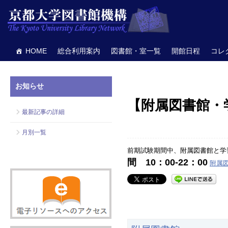
HOME
総合利用案内
図書館・室一覧
開館日程
コレ
お知らせ
【附属図書館・
最新記事の詳細
月別一覧
前期試験期間中、附属図書館と学
間 10：00-22：00
附属