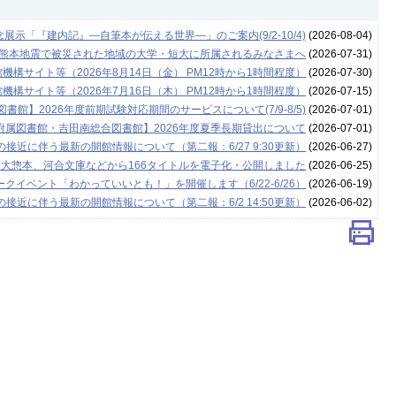
示「『建内記』―自筆本が伝える世界―」のご案内(9/2-10/4)
(2026-08-04)
年熊本地震で被災された地域の大学・短大に所属されるみなさまへ
(2026-07-31)
構サイト等（2026年8月14日（金） PM12時から1時間程度）
(2026-07-30)
構サイト等（2026年7月16日（木） PM12時から1時間程度）
(2026-07-15)
書館】2026年度前期試験対応期間のサービスについて(7/9-8/5)
(2026-07-01)
附属図書館・吉田南総合図書館】2026年度夏季長期貸出について
(2026-07-01)
接近に伴う最新の開館情報について（第二報：6/27 9:30更新）
(2026-06-27)
 大惣本、河合文庫などから166タイトルを電子化・公開しました
(2026-06-25)
クイベント「わかっていいとも！」を開催します（6/22-6/26）
(2026-06-19)
接近に伴う最新の開館情報について（第二報：6/2 14:50更新）
(2026-06-02)