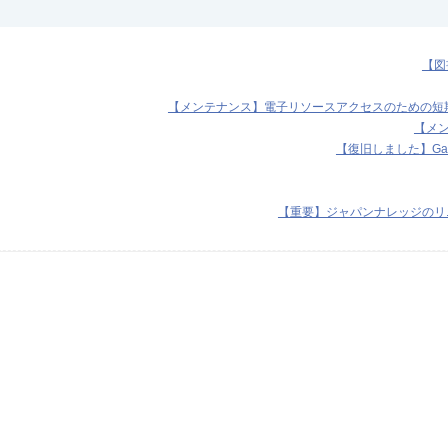
【図
【メンテナンス】電子リソースアクセスのための短期I
【メンテ
【復旧しました】Ga
【重要】ジャパンナレッジのリニ