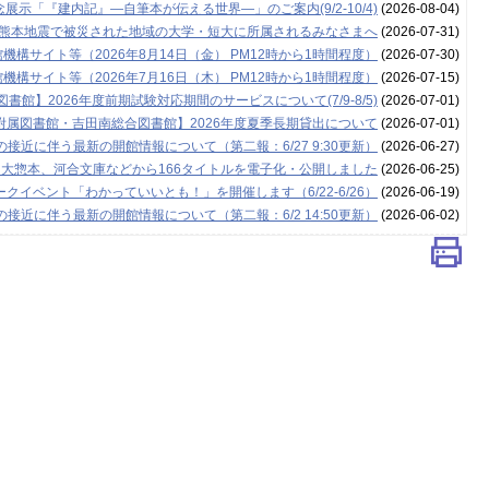
示「『建内記』―自筆本が伝える世界―」のご案内(9/2-10/4)
(2026-08-04)
年熊本地震で被災された地域の大学・短大に所属されるみなさまへ
(2026-07-31)
構サイト等（2026年8月14日（金） PM12時から1時間程度）
(2026-07-30)
構サイト等（2026年7月16日（木） PM12時から1時間程度）
(2026-07-15)
書館】2026年度前期試験対応期間のサービスについて(7/9-8/5)
(2026-07-01)
附属図書館・吉田南総合図書館】2026年度夏季長期貸出について
(2026-07-01)
接近に伴う最新の開館情報について（第二報：6/27 9:30更新）
(2026-06-27)
 大惣本、河合文庫などから166タイトルを電子化・公開しました
(2026-06-25)
クイベント「わかっていいとも！」を開催します（6/22-6/26）
(2026-06-19)
接近に伴う最新の開館情報について（第二報：6/2 14:50更新）
(2026-06-02)