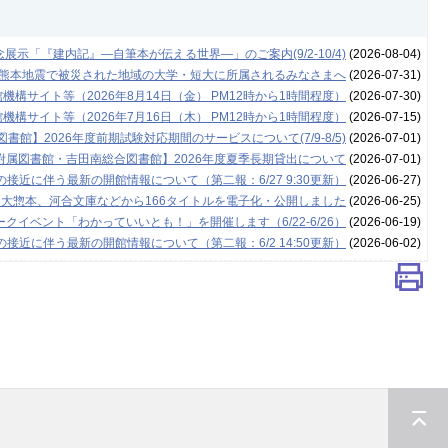
示「『建内記』―自筆本が伝える世界―」のご案内(9/2-10/4)
(2026-08-04)
年熊本地震で被災された地域の大学・短大に所属されるみなさまへ
(2026-07-31)
構サイト等（2026年8月14日（金） PM12時から1時間程度）
(2026-07-30)
構サイト等（2026年7月16日（木） PM12時から1時間程度）
(2026-07-15)
書館】2026年度前期試験対応期間のサービスについて(7/9-8/5)
(2026-07-01)
附属図書館・吉田南総合図書館】2026年度夏季長期貸出について
(2026-07-01)
接近に伴う最新の開館情報について（第二報：6/27 9:30更新）
(2026-06-27)
 大惣本、河合文庫などから166タイトルを電子化・公開しました
(2026-06-25)
クイベント「わかっていいとも！」を開催します（6/22-6/26）
(2026-06-19)
接近に伴う最新の開館情報について（第二報：6/2 14:50更新）
(2026-06-02)