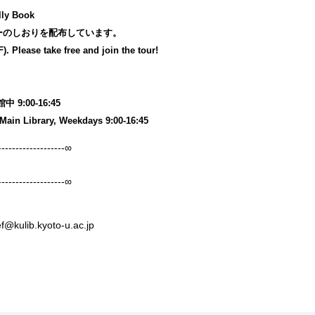
y Book
ーのしおりを配布しています。
. Please take free and join the tour!
:00-16:45
Main Library, Weekdays 9:00-16:45
-------------------∞
-------------------∞
kulib.kyoto-u.ac.jp