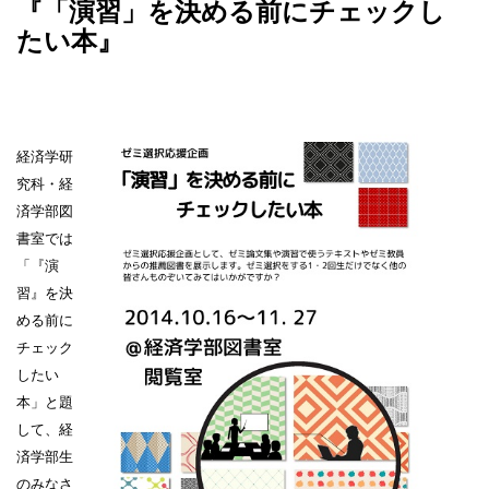
『「演習」を決める前にチェックし
たい本』
経済学研
究科・経
済学部図
書室では
「『演
習』を決
める前に
チェック
したい
本」と題
して、経
済学部生
のみなさ