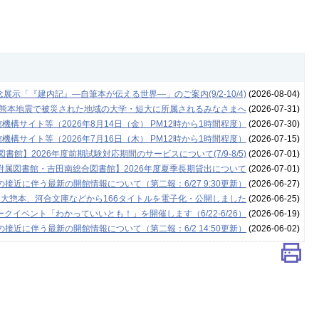
示「『建内記』―自筆本が伝える世界―」のご案内(9/2-10/4)
(2026-08-04)
年熊本地震で被災された地域の大学・短大に所属されるみなさまへ
(2026-07-31)
構サイト等（2026年8月14日（金） PM12時から1時間程度）
(2026-07-30)
構サイト等（2026年7月16日（木） PM12時から1時間程度）
(2026-07-15)
書館】2026年度前期試験対応期間のサービスについて(7/9-8/5)
(2026-07-01)
附属図書館・吉田南総合図書館】2026年度夏季長期貸出について
(2026-07-01)
接近に伴う最新の開館情報について（第二報：6/27 9:30更新）
(2026-06-27)
 大惣本、河合文庫などから166タイトルを電子化・公開しました
(2026-06-25)
クイベント「わかっていいとも！」を開催します（6/22-6/26）
(2026-06-19)
接近に伴う最新の開館情報について（第二報：6/2 14:50更新）
(2026-06-02)