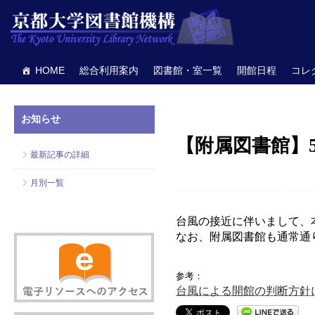
HOME
総合利用案内
図書館・室一覧
開館日程
コレ
お知らせ
【附属図書館】5
最新記事の詳細
月別一覧
台風の接近に伴いまして、本
なお、附属図書館も通常通
参考：
台風による開館の判断方針