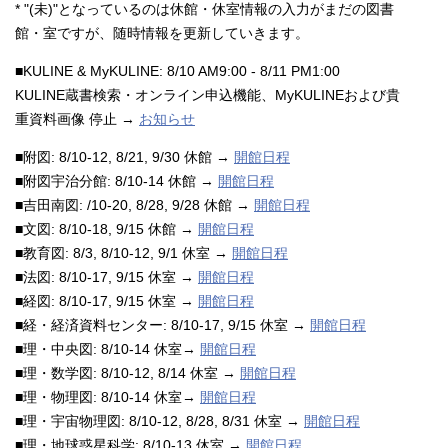
* "(未)"となっているのは休館・休室情報の入力がまだの図書
館・室ですが、随時情報を更新していきます。
■KULINE & MyKULINE: 8/10 AM9:00 - 8/11 PM1:00
KULINE蔵書検索・オンライン申込機能、MyKULINEおよび貴
重資料画像 停止 →
お知らせ
■附図: 8/10-12, 8/21, 9/30 休館 →
開館日程
■附図宇治分館: 8/10-14 休館 →
開館日程
■吉田南図: /10-20, 8/28, 9/28 休館 →
開館日程
■文図: 8/10-18, 9/15 休館 →
開館日程
■教育図: 8/3, 8/10-12, 9/1 休室 →
開館日程
■法図: 8/10-17, 9/15 休室 →
開館日程
■経図: 8/10-17, 9/15 休室 →
開館日程
■経・経済資料センター: 8/10-17, 9/15 休室 →
開館日程
■理・中央図: 8/10-14 休室→
開館日程
■理・数学図: 8/10-12, 8/14 休室 →
開館日程
■理・物理図: 8/10-14 休室→
開館日程
■理・宇宙物理図: 8/10-12, 8/28, 8/31 休室 →
開館日程
■理・地球惑星科学: 8/10-13 休室 →
開館日程