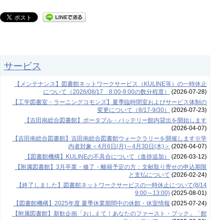
サービス
【メンテナンス】図書館ネットワークサービス（KULINE等）の一時休止
について（2026/08/17 8:00-9:00の数分程度）
(2026-07-28)
【工学図書室・ラーニングコモンズ】夏季臨時閉室およびサービス体制の
変更について（8/17-9/30）
(2026-07-23)
【吉田南総合図書館】ポータブル・バッテリー館内貸出を開始します
(2026-04-07)
【吉田南総合図書館】吉田南総合図書館ウォークラリーを開催します※学
内者対象＜4月6日(月)～4月30日(木)＞
(2026-04-07)
【図書館機構】KULINEの不具合について（進捗追加）
(2026-03-12)
【附属図書館】3月卒業・修了・離籍予定の方：文献取り寄せの申込期限
と支払について
(2026-02-24)
【終了しました】図書館ネットワークサービスの一時休止について(8/14
9:00～13:00)
(2025-08-01)
【図書館機構】2025年度 夏季休業期間中の休館・休室情報
(2025-07-24)
【附属図書館】新歓企画「おしえて！あなたのファースト・ブック」「館