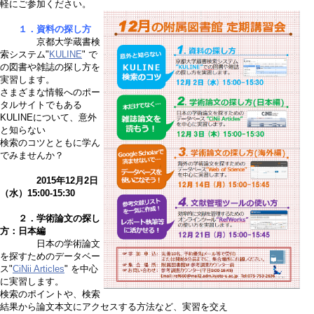
軽にご参加ください。
１．資料の探し方
京都大学蔵書検
索システム"
KULINE
" で
の図書や雑誌の探し方を
実習します。
さまざまな情報へのポー
タルサイトでもある
KULINEについて、意外
と知らない
検索のコツとともに学ん
でみませんか？
2015年12月2日
（水）15:00-15:30
２．学術論文の探し
方：日本編
日本の学術論文
を探すためのデータベー
ス"
CiNii Articles
" を中心
に実習します。
検索のポイントや、検索
結果から論文本文にアクセスする方法など、実習を交え