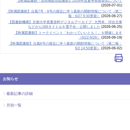
【附属図書館・吉田南総合図書館】2026年度夏季長期貸出について
(2026-07-01)
【附属図書館】台風7号・8号の接近に伴う最新の開館情報について（第二
報：6/27 9:30更新）
(2026-06-27)
【図書館機構】京都大学貴重資料デジタルアーカイブ : 大惣本、河合文庫
などから166タイトルを電子化・公開しました
(2026-06-25)
【附属図書館】トークイベント「わかっていいとも！」を開催します
（6/22-6/26）
(2026-06-19)
【附属図書館】台風6号の接近に伴う最新の開館情報について（第二報：
6/2 14:50更新）
(2026-06-02)
お知らせ
最新記事の詳細
月別一覧