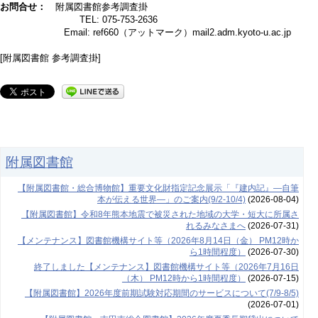
お問合せ：
附属図書館参考調査掛
TEL: 075-753-2636
Email: ref660（アットマーク）mail2.adm.kyoto-u.ac.jp
[附属図書館 参考調査掛]
附属図書館
【附属図書館・総合博物館】重要文化財指定記念展示「『建内記』―自筆
本が伝える世界―」のご案内(9/2-10/4)
(2026-08-04)
【附属図書館】令和8年熊本地震で被災された地域の大学・短大に所属さ
れるみなさまへ
(2026-07-31)
【メンテナンス】図書館機構サイト等（2026年8月14日（金） PM12時か
ら1時間程度）
(2026-07-30)
終了しました【メンテナンス】図書館機構サイト等（2026年7月16日
（木） PM12時から1時間程度）
(2026-07-15)
【附属図書館】2026年度前期試験対応期間のサービスについて(7/9-8/5)
(2026-07-01)