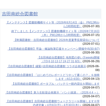
吉田南総合図書館
【メンテナンス】図書館機構サイト等（2026年8月14日（金） PM12時か
ら1時間程度）
(2026-07-30)
終了しました【メンテナンス】図書館機構サイト等（2026年7月16日
（木） PM12時から1時間程度）
(2026-07-15)
【附属図書館・吉田南総合図書館】2026年度夏季長期貸出について
(2026-07-01)
【吉田南総合図書館】卒論・修論執筆応援キャンペーン開催中(6/30-8/7)
(2026-06-30)
【吉田南総合図書館】地形図の使い方weeks開催
（7/3,6,10,13,17,24,27,31,8/3）
(2026-06-29)
【吉田南総合図書館】綴葉×吉田南総合図書館 コラボ企画展示
(2026-06-
08)
【吉田南総合図書館】「はじめてのレポートどうやって書くの？」を放映
します（4/13-4/30）
(2026-04-13)
【吉田南総合図書館】ポータブル・バッテリー館内貸出を開始します
(2026-04-07)
【吉田南総合図書館】新入生歓迎企画展示「パンと銭湯」（2026.4.4 ～）
(2026-04-07)
【吉田南総合図書館】吉田南総合図書館ウォークラリーを開催します※学
内者対象＜4月6日(月)～4月30日(木)＞
(2026-04-07)