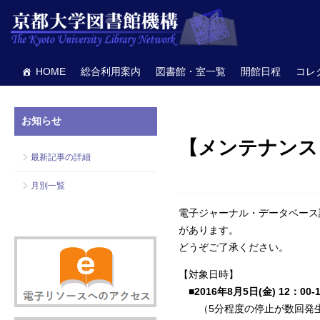
HOME
総合利用案内
図書館・室一覧
開館日程
コレ
お知らせ
【メンテナンス】
最新記事の詳細
月別一覧
電子ジャーナル・データベース
があります。
どうぞご了承ください。
【対象日時】
■2016年8月5日(金) 12：00-
（5分程度の停止が数回発