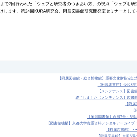
、いままで2回行われた「ウェブと研究者のつきあい方」の視点「ウェブを
けします。第24回KURA研究会、附属図書館研究開発室セミナーとして
【附属図書館・総合博物館】重要文化財指定記念展
【附属図書館】令和8
【メンテナンス】図書館機
終了しました【メンテナンス】図書館機
【附属図
【
【附属図書館】台風7号・8号の
【図書館機構】京都大学貴重資料デジタルアーカイブ :
【附属図書館】トー
【附属図書館】台風6号の