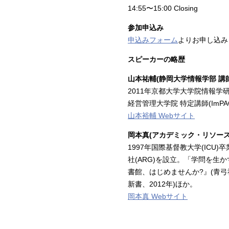
14:55〜15:00 Closing
参加申込み
申込みフォーム
よりお申し込み
スピーカーの略歴
山本祐輔(静岡大学情報学部 講師
2011年京都大学大学院情報学
経営管理大学院 特定講師(Im
山本裕輔 Webサイト
岡本真(アカデミック・リソース・
1997年国際基督教大学(ICU
社(ARG)を設立。「学問を
書館、はじめませんか?』(青弓
新書、2012年)ほか。
岡本真 Webサイト