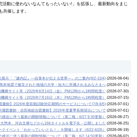
研究活動に使わないなんてもったいない!」を拡張し、最新動向をまじ
も共催します。
示「『建内記』―自筆本が伝える世界―」のご案内(9/2-10/4)
(2026-08-04)
年熊本地震で被災された地域の大学・短大に所属されるみなさまへ
(2026-07-31)
構サイト等（2026年8月14日（金） PM12時から1時間程度）
(2026-07-30)
構サイト等（2026年7月16日（木） PM12時から1時間程度）
(2026-07-15)
書館】2026年度前期試験対応期間のサービスについて(7/9-8/5)
(2026-07-01)
附属図書館・吉田南総合図書館】2026年度夏季長期貸出について
(2026-07-01)
接近に伴う最新の開館情報について（第二報：6/27 9:30更新）
(2026-06-27)
 大惣本、河合文庫などから166タイトルを電子化・公開しました
(2026-06-25)
クイベント「わかっていいとも！」を開催します（6/22-6/26）
(2026-06-19)
接近に伴う最新の開館情報について（第二報：6/2 14:50更新）
(2026-06-02)